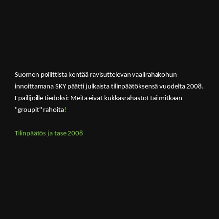
Suomen poliittista kent
ää
ravisuttelevan vaalirahakohun
innoittamana SKY päätti julkaista tilinpäätöksensä vuodelta 2008.
Epäilijöille tiedoksi: Meitä eivät kukkasrahastot tai mitkään
"groupit" rahoita
!
Tilinpäätös ja tase 2008