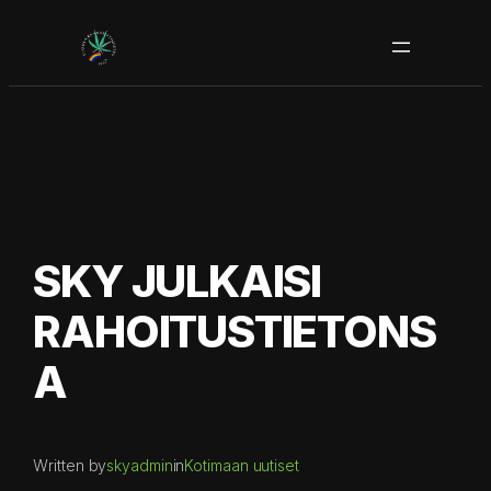
Siirry
sisältöön
SKY JULKAISI
RAHOITUSTIETONS
A
Written by
skyadmin
in
Kotimaan uutiset