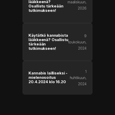
lääkkeenä?
maaliskuun,
Osallistu tärkeään
2026
tutkimukseen!
Käytätkö kannabista
9
lääkkeenä? Osallistu
toukokuun,
tärkeään
2024
tutkimukseen!
1
Kannabis lailliseksi -
mielenosoitus
huhtikuun,
20.4.2024 klo 16.20
2024