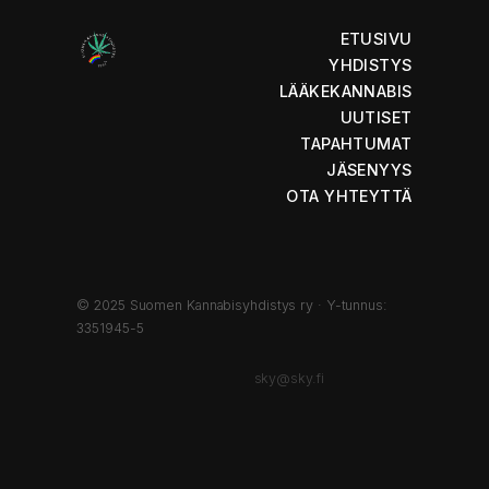
ETUSIVU
YHDISTYS
LÄÄKEKANNABIS
UUTISET
TAPAHTUMAT
JÄSENYYS
OTA YHTEYTTÄ
© 2025 Suomen Kannabisyhdistys ry · Y-tunnus:
3351945-5
sky@sky.fi