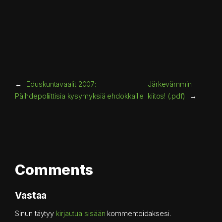
←
Eduskuntavaalit 2007:
Järkevämmin
Päihdepoliittisia kysymyksiä ehdokkaille
kiitos! (.pdf)
→
Comments
Vastaa
Sinun täytyy
kirjautua sisään
kommentoidaksesi.