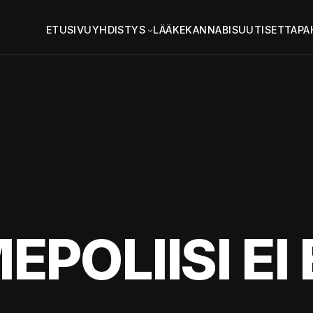
ETUSIVU
YHDISTYS
LÄÄKEKANNABIS
UUTISET
TAPA
POLIISI EI 