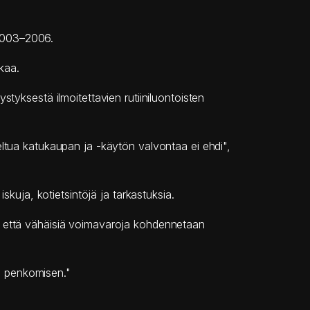
a 2003–2006.
ikaa.
ksestä ilmoitettavien rutiiniluontoisten
iteltua katukaupan ja -käytön valvontaa ei ehdi",
kuja, kotietsintöjä ja tarkastuksia.
, että vähäisiä voimavaroja kohdennetaan
tä penkomisen."