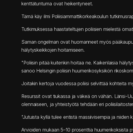
kenttätuntuma ovat heikentyneet.
Tämä käy ilmi
Poliisiammattikorkeakoulun tutkimusrapo
Tutkimuksessa haastateltujen poliisien mielestä omatoi
Saman ongelman
ovat huomanneet myös pääkaupunkis
hälytyskeikkojen hoitamiseen.
"Poliisin pitää kuitenkin hoitaa ne. Kaikenlaisia hälyt
sanoo Helsingin poliisin huumerikosyksikön rikoskom
Joitakin kertoja
vuodessa poliisi selvittää kohteita my
Resurssit ovat tiukassa ja väkeä on vähän. Länsi-U
olennaiseen, ja yhteistyötä tehdään eri poliisilaitost
"Jutuista kyllä tulee entistä massiivisempia ja niide
Arvioiden mukaan 5–10 prosenttia huumerikoksista p