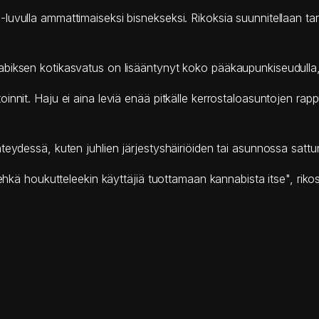
vulla ammattimaiseksi bisnekseksi. Rikoksia suunnitellaan tarkk
nabiksen kotikasvatus on lisääntynyt koko pääkaupunkiseudul
nnit. Haju ei aina leviä enää pitkälle kerrostaloasuntojen rapp
teydessä, kuten juhlien järjestyshäiriöiden tai asunnossa satt
kä ehkä houkutteleekin käyttäjiä tuottamaan kannabista itse", 