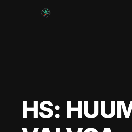
Siirry
sisältöön
HS: HUUME