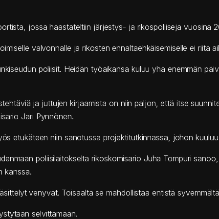
rtista, jossa haastateltiin järjestys- ja rikospoliiseja vuosin
miselle valvonnalle ja rikosten ennaltaehkäisemiselle ei riitä a
eudun poliisit. Heidän työaikansa kuluu yhä enemmän päivysty
ystehtäviä ja juttujen kirjaamista on niin paljon, että itse suunn
isario Jari Pynnönen.
ös etukäteen niin sanotussa projektitutkinnassa, johon kuuluu is
udenmaan poliisilaitokselta rikoskomisario Juha Tompuri sanoo
en kanssa.
n käsittelyt venyvät. Toisaalta se mahdollistaa entistä syvemmäl
ystytään selvittämään.