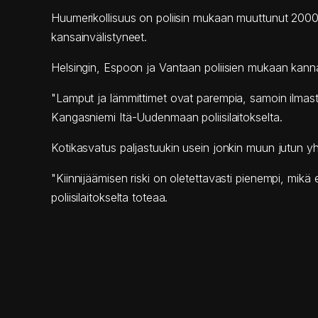
Huumerikollisuus on poliisin mukaan muuttunut 2000-lu
kansainvälistyneet.
Helsingin, Espoon ja Vantaan poliisien mukaan kan
"Lamput ja lämmittimet ovat parempia, samoin ilmastoi
Kangasniemi Itä-Uudenmaan poliisilaitokselta.
Kotikasvatus paljastuukin usein jonkin muun jutun yh
"Kiinnijäämisen riski on oletettavasti pienempi, mi
poliisilaitokselta toteaa.