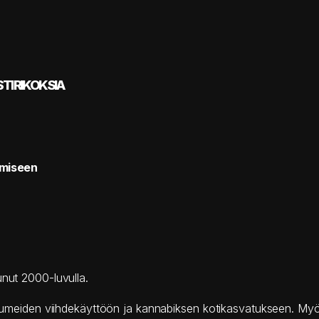
TI RIKOKSIA
amiseen
unut 2000-luvulla.
a huumeiden viihdekäyttöön ja kannabiksen kotikasvatukseen. My