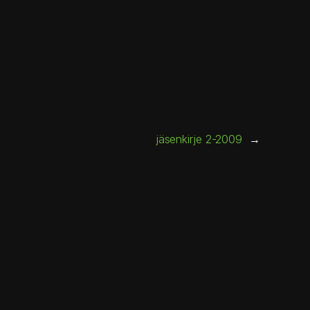
jäsenkirje 2-2009
→