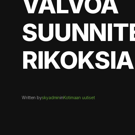
VALVOA
SUUNNIT
RIKOKSIA
Written by
skyadmin
in
Kotimaan uutiset