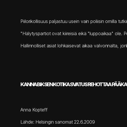
Piilorikollisuus
paljastuu usein vain poliisin omilla tut
"Hälytyspartiot ovat kiireisiä eikä "luppoaikaa" ole. P
Hallinnolliset asiat lohkaisevat aikaa valvonnalta, jo
KANNABIKSEN KOTIKASVATUS REHOTTAA PÄÄK
Anna Kopteff
Lähde: Helsingin sanomat 22.6.2009