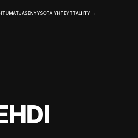
HTUMAT
JÄSENYYS
OTA YHTEYTTÄ
LIITY →
EHDI