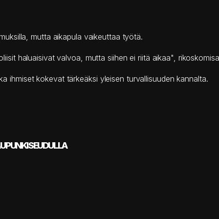
kimuksilla, mutta aikapula vaikeuttaa työtä.
oliisit haluaisivat valvoa, mutta siihen ei riitä aikaa", rikoskom
nka ihmiset kokevat tärkeäksi yleisen turvallisuuden kannalta.
AUPUNKISEUDULLA