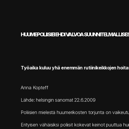
HUUMEPOLIISI EI EHDI VALVOA SUUNNITELMALLISES
Työaika kuluu yhä enemmän rutiinikeikkojen hoit
Anna Kopteff
Lähde: helsingin sanomat 22.6.2009
Poliisien mielestä huumerikosten torjunta on vaikeut
Erityisen vähäisiksi poliisit kokevat keinot puuttu