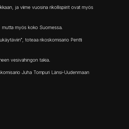
aan, ja viime vuosina rikollispiirit ovat myös
la, mutta myös koko Suomessa.
ukäytäviin", toteaa rikoskomisario Pentti
uneen vesivahingon takia.
rikoskomisario Juha Tompuri Länsi-Uudenmaan