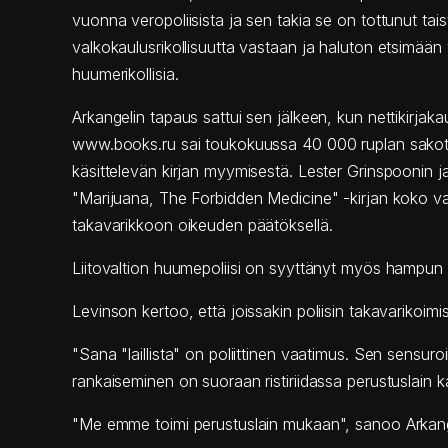
vuonna veropoliisista ja sen takia se on tottunut tai
valkokaulusrikollisuutta vastaan ja haluton etsimään
huumerikollisia.
Arkangelin tapaus sattui sen jälkeen, kun nettikirjak
www.books.ru sai toukokuussa 40 000 ruplan sako
käsittelevän kirjan myymisestä. Lester Grinspoonin 
"Marijuana, The Forbidden Medicine" -kirjan koko va
takavarikkoon oikeuden päätöksellä.
Liitovaltion huumepoliisi on syyttänyt myös hampun le
Levinson kertoo, että joissakin poliisin takavarikoimi
"Sana "laillista" on poliittinen vaatimus. Sen sensuroin
rankaiseminen on suoraan ristiriidassa perustuslain k
"Me emme toimi perustuslain mukaan", sanoo Arkangeli