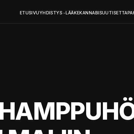
ETUSIVU
YHDISTYS
LÄÄKEKANNABIS
UUTISET
TAPA
 HAMPPUHÖ