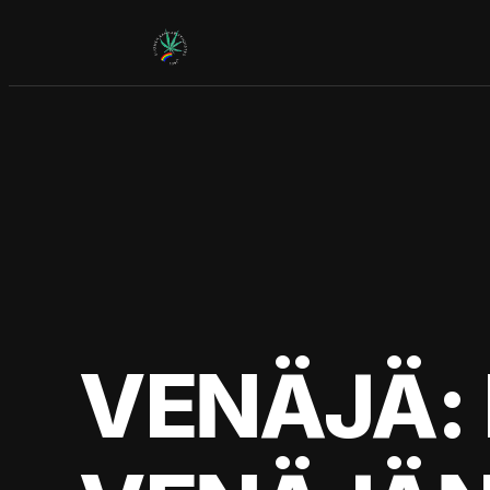
Siirry
sisältöön
VENÄJÄ: