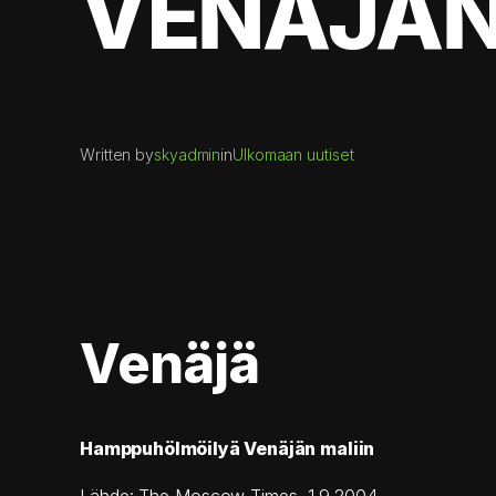
VENÄJÄN
Written by
skyadmin
in
Ulkomaan uutiset
Venäjä
Hamppuhölmöilyä Venäjän maliin