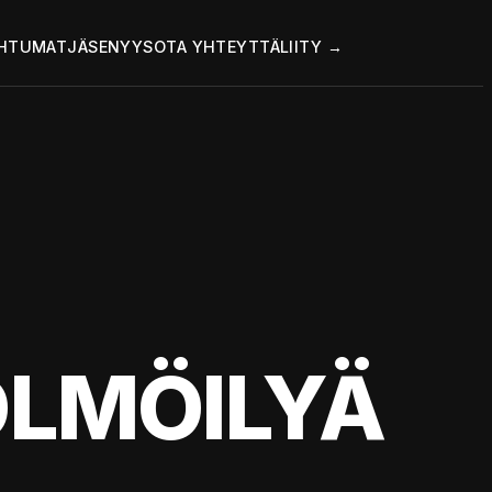
HTUMAT
JÄSENYYS
OTA YHTEYTTÄ
LIITY →
LMÖILYÄ