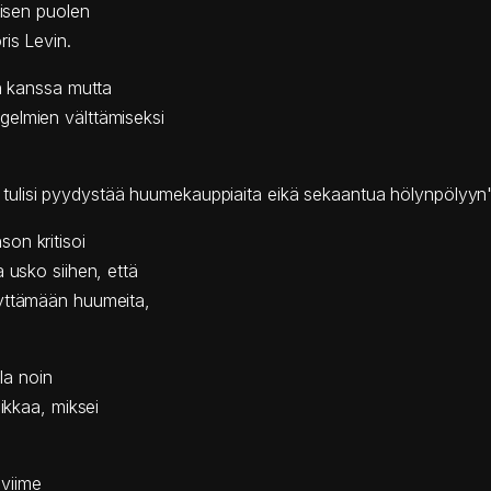
eisen puolen
is Levin.
en kanssa mutta
gelmien välttämiseksi
ulisi pyydystää huumekauppiaita eikä sekaantua hölynpölyyn"
on kritisoi
 usko siihen, että
äyttämään huumeita,
lla noin
ikkaa, miksei
 viime