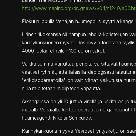
Lähde: The Moscow Times, 1.9.2004
http://www.mapinc.org/drugnews/v04/n1240/a06.ht
Elokuun lopulla Venäjän huumepoliisi syytti arkange
Hänen rikoksensa oli hampun lehdillä koristelujen va
kännykänkuorien myynti. Jos myyjä todetaan syyllis
4000 ruplan eli reilun 100 euron sakot.
Vaikka summa vaikuttaa pieneltä varoittavat huumepo
vaativat ryhmät, että tällaisilla ideologisesti latautunei
"erikoisoperaatioilla" on vain vähän vaikutusta hu
niillä rajoitetaan mielipiteen vapautta.
Arkangelissa on yli 10 juttua vireillä ja useita on jo t
muualla Venäjällä, kertoo operaation organisoinut liit
huumeagentti Nikolai Sumburov.
Kännykänkuoria myyvä Yevroset-yritysketju on saan