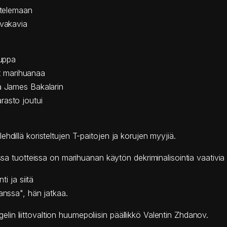
stelemaan
 vakavia
auppa
t marihuanaa
ja James Bakalarin
rasto joutui
hdillä koristeltujen T-paitojen ja korujen myyjiä.
ssa tuotteissa on marihuanan käytön dekriminalisointia vaativia 
ti ja siitä
anssa", hän jatkaa.
n liittovaltion huumepoliisin päällikkö Valentin Zhdanov.