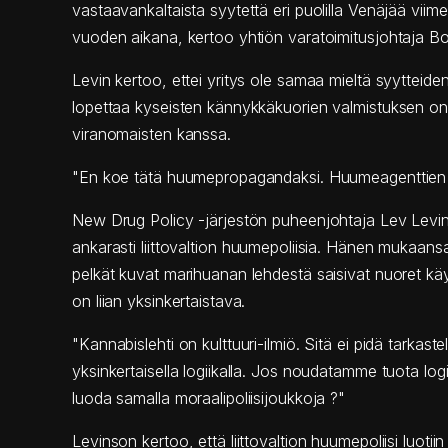
vastaavankaltaista syytettä eri puolilla Venäjää viim
vuoden aikana, kertoo yhtiön varatoimitusjohtaja Bor
Levin kertoo, ettei yritys ole samaa mieltä syytteid
lopettaa kyseisten kännykkäkuorien valmistuksen on
viranomaisten kanssa.
"En koe tätä huumepropagandaksi. Huumeagenttien t
New Drug Policy -järjestön puheenjohtaja Lev Levins
ankarasti liittovaltion huumepoliisia. Hänen mukaansa
pelkät kuvat marihuanan lehdestä saisivat nuoret k
on liian yksinkertaistava.
"Kannabislehti on kulttuuri-ilmiö. Sitä ei pidä tarkaste
yksinkertaisella logiikalla. Jos noudatamme tuota logi
luoda samalla moraalipoliisijoukkoja ?"
Levinson kertoo, että liittovaltion huumepoliisi luotiin