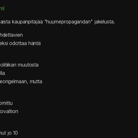
ml
lilaista kaupanpitäjää "huumepropagandan" jakelusta.
ihdettavien
eksi odottaa häntä
litiikan muutosta
lla
umeongelmaan, mutta
uomittu
tovaltion
ut jo 10