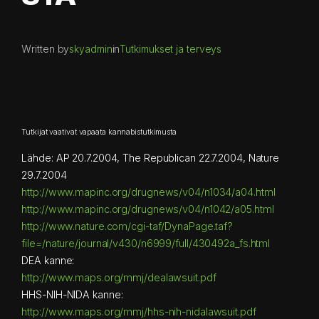
Written by
skyadmin
in
Tutkimukset ja terveys
Tutkijat vaativat vapaata kannabistutkimusta
Lähde: AP 20.7.2004, The Republican 22.7.2004, Nature
29.7.2004
http://www.mapinc.org/drugnews/v04/n1034/a04.html
http://www.mapinc.org/drugnews/v04/n1042/a05.html
http://www.nature.com/cgi-taf/DynaPage.taf?
file=/nature/journal/v430/n6999/full/430492a_fs.html
DEA kanne:
http://www.maps.org/mmj/dealawsuit.pdf
HHS-NIH-NIDA kanne:
http://www.maps.org/mmj/hhs-nih-nidalawsuit.pdf