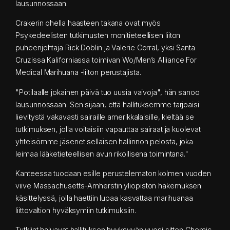
lausunnossaan.
Crakerin ohella haasteen takana ovat myös
Psykedeelisten tutkimusten monitieteellisen liiton
puheenjohtaja Rick Doblin ja Valerie Corral, yksi Santa
Cruzissa Kaliforniassa toimivan Wo/Men’s Alliance For
Medical Marihuana -liiton perustajista.
"Potilaalle jokainen päivä tuo uusia vaivoja", hän sanoo
lausunnossaan. Sen sijaan, että hallituksemme tarjoaisi
lievitystä vakavasti sairaille amerikkalaisille, kieltää se
tutkimuksen, jolla voitaisiin vapauttaa sairaat ja kuolevat
yhteisömme jäsenet sellaisen hallinnon pelosta, joka
leimaa lääketieteellisen avun rikollisena toimintana."
Kanteessa tuodaan esille perustelematon kolmen vuoden
viive Massachusetts-Amherstin yliopiston hakemuksen
käsittelyssä, jolla haettiin lupaa kasvattaa marihuanaa
liittovaltion hyväksymiin tutkimuksiin.
Tutkijat haluavat hallituksen hyvksyvän vuosi sitten Chemic