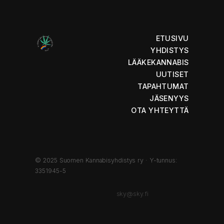
ETUSIVU
YHDISTYS
LÄÄKEKANNABIS
UUTISET
TAPAHTUMAT
JÄSENYYS
OTA YHTEYTTÄ
© 2025 Suomen Kannabisyhdistys ry · Y-tunnus:
3351945-5
sky@sky.fi