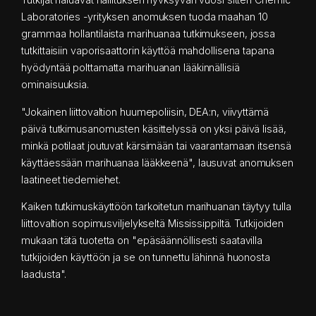
Laboratories -yrityksen anomuksen tuoda maahan 10
grammaa hollantilaista marihuanaa tutkimukseen, jossa
tutkittaisiin vaporisaattorin käyttöä mahdollisena tapana
hyödyntää polttamatta marihuanan lääkinnällisiä
ominaisuuksia.
"Jokainen liittovaltion huumepoliisin, DEA:n, viivyttämä
päivä tutkimusanomusten käsittelyssä on yksi päivä lisää,
minkä potilaat joutuvat kärsimään tai vaarantamaan itsensä
käyttäessään marihuanaa lääkkeenä", lausuvat anomuksen
laatineet tiedemiehet.
Kaiken tutkimuskäyttöön tarkoitetun marihuanan täytyy tulla
liittovaltion sopimusviljelykseltä Mississippiltä. Tutkijoiden
mukaan tätä tuotetta on "epäsäännöllisesti saatavilla
tutkijoiden käyttöön ja se on tunnettu lähinnä huonosta
laadusta".