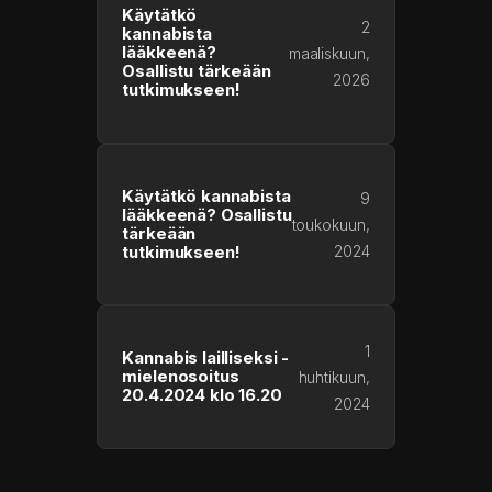
Käytätkö
2
kannabista
lääkkeenä?
maaliskuun,
Osallistu tärkeään
2026
tutkimukseen!
Käytätkö kannabista
9
lääkkeenä? Osallistu
toukokuun,
tärkeään
2024
tutkimukseen!
1
Kannabis lailliseksi -
mielenosoitus
huhtikuun,
20.4.2024 klo 16.20
2024