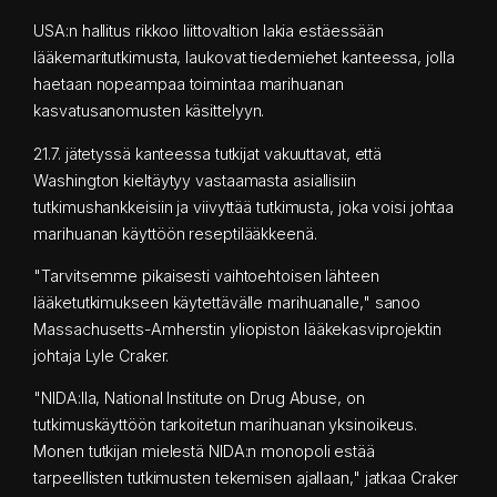
USA:n hallitus rikkoo liittovaltion lakia estäessään
lääkemaritutkimusta, laukovat tiedemiehet kanteessa, jolla
haetaan nopeampaa toimintaa marihuanan
kasvatusanomusten käsittelyyn.
21.7. jätetyssä kanteessa tutkijat vakuuttavat, että
Washington kieltäytyy vastaamasta asiallisiin
tutkimushankkeisiin ja viivyttää tutkimusta, joka voisi johtaa
marihuanan käyttöön reseptilääkkeenä.
"Tarvitsemme pikaisesti vaihtoehtoisen lähteen
lääketutkimukseen käytettävälle marihuanalle," sanoo
Massachusetts-Amherstin yliopiston lääkekasviprojektin
johtaja Lyle Craker.
"NIDA:lla, National Institute on Drug Abuse, on
tutkimuskäyttöön tarkoitetun marihuanan yksinoikeus.
Monen tutkijan mielestä NIDA:n monopoli estää
tarpeellisten tutkimusten tekemisen ajallaan," jatkaa Craker