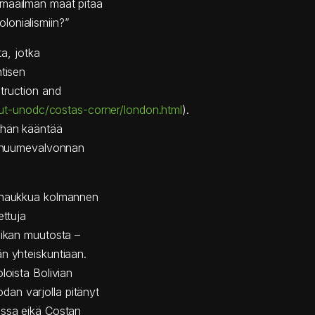
 maailman maat pitää
lonialismiin?”
ta, jotka
ntisen
truction and
t-unodc/costas-corner/london.html
).
n hän kääntää
ia huumevalvonnan
n haukkua kolmannen
ettuja
iikan muutosta –
än yhteiskuntiaan.
loista Bolivian
an varjolla pitänyt
assa eikä Costan