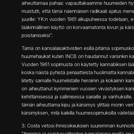
aiheuttamaa pahaa: vapauttakaamme huumeiden hyv
muistutti, että tämä näennäisen radikaali ajatus m
juurille: YK:n vuoden 1961 alkupuheessa todetaan, 
lääkinnällinen käyttö on korvaamatonta kivun ja kär
poistamiseksi”.
Tämä on kansalaisaktivistien esillä pitämä sopimusk
huumehaukat kuten INCB on haudannut varsinkin ka
Vuoden 1961 sopimusta on käytetty kannabiksen lä
koska näistä pyhistä periaatteista huolimatta kannabi
liitetty samalle huumelistalle heroiinin ja kokaiinin ka
on aiheuttanut kymmenien vuosien viivästyksen kan
kehittämisessä ja sallimisessa sairaille ja vanhuksille
tämän aiheuttama kipu ja kärsimys ylittää monin ver
kärsimyksen, mitä kaikilla huumesopimuksilla väitetää
3: Costa vetosi ihmisoikeuksien suuremman kunnioit
”Ihmisinä ja sivistysvaltioiden kansalaisina meillä on