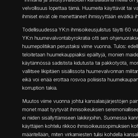
velvollisuus lopettaa tämä. Huumeita käyttävät tai v
ihmiset eivät ole menettäneet ihmisyyttään eivätkä i
Todellisuudessa YK:n ihmisoikeusjulistus täytti 60 v
YK:n huumevalvontabyrokratia otti sen ohjenuoraks
huumepolitiikan perustaksi viime vuonna. Tulos: edel
teloitetaan huumekauppiaiksi epäiltyjä, monien mai
käytännössä sadistista kidutusta tai pakkotyötä, mo
vallitsee likipitäen sisällissota huumevalvonnan militar
eikä voi enää erottaa rosvoa poliisista huumekaupa
korruption takia.
Muutos viime vuonna johtui kansalaisjärjestöjen pa
monet maat tyytyvät ihmisoikeuksien seremoniallise
ei niiden sisällyttämiseen lakikirjoihin. Suomessa ka
käyttäjien kohtelu rikkoo ihmisoikeussopimuksien koh
määritellään, miten virkamiesten tulisi kohdella kansal