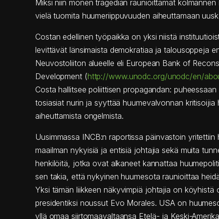
Miksi niin monen tragedian raunioittamat kolmannen
vielä tuomita huumeriippuvuuden aiheuttamaan uusko
Costan edellinen työpaikka on yksi niistä instituutiois
levittävät länsimaista demokratiaa ja talousoppeja e
Neuvostoliiton alueelle eli European Bank of Recons
Development (
http://www.unodc.org/unodc/en/abou
Costa hallitsee poliittisen propagandan: puheessaa
tosiasiat nurin ja syyttää huumevalvonnan kritisoij
aiheuttamista ongelmista.
Uusimmassa INCB:n raportissa päinvastoin yritettii
maailman nykyisiä ja entisiä johtajia sekä muita tunn
henkilöitä, jotka ovat alkaneet kannattaa huumepolit
sen takia, että nykyinen huumesota raunioittaa heid
Yksi tämän liikkeen näkyvimpiä johtajia on köyhistä o
presidentiksi noussut Evo Morales. USA on huumesod
yllä omaa siirtomaavaltaansa Etelä- ja Keski-Amerik