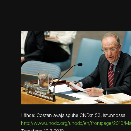
Lähde: Costan avajaispuhe CND:n 53. istunnossa
http://www.unodc.org/unodc/en/frontpage/2010/Ma