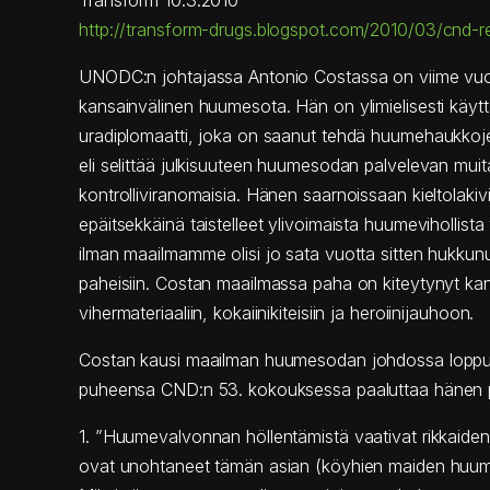
Transform 10.3.2010
http://transform-drugs.blogspot.com/2010/03/cnd-r
UNODC:n johtajassa Antonio Costassa on viime vuos
kansainvälinen huumesota. Hän on ylimielisesti käyt
uradiplomaatti, joka on saanut tehdä huumehaukkoj
eli selittää julkisuuteen huumesodan palvelevan muit
kontrolliviranomaisia. Hänen saarnoissaan kieltolaki
epäitsekkäinä taistelleet ylivoimaista huumevihollista
ilman maailmamme olisi jo sata vuotta sitten hukkunu
paheisiin. Costan maailmassa paha on kiteytynyt ka
vihermateriaaliin, kokaiinikiteisiin ja heroiinijauhoon.
Costan kausi maailman huumesodan johdossa loppu
puheensa CND:n 53. kokouksessa paaluttaa hänen p
1. ”Huumevalvonnan höllentämistä vaativat rikkaiden
ovat unohtaneet tämän asian (köyhien maiden huu