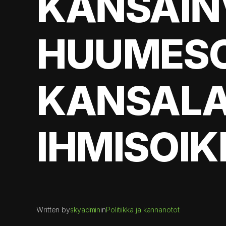
KANSAIN
HUUMESO
KANSALA
IHMISOI
Written by
skyadmin
in
Politiikka ja kannanotot