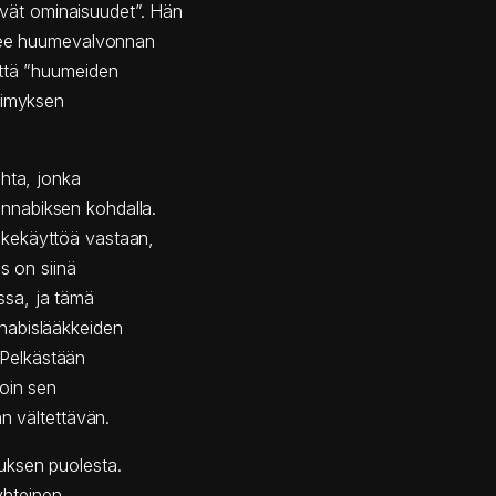
ät ominaisuudet”. Hän
enee huumevalvonnan
että ”huumeiden
simyksen
ohta, jonka
nnabiksen kohdalla.
äkekäyttöä vastaan,
s on siinä
nssa, ja tämä
nabislääkkeiden
. Pelkästään
roin sen
n vältettävän.
uksen puolesta.
 yhteinen