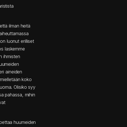
istista
että ilman heitä
 aiheuttamassa
 luonut erilliset
a jos laskemme
in ihmisten
 huumeiden
eri aineiden
s mielletään koko
uoma. Olisiko syy
ssa pahassa, mihin
vat
opettaa huumeiden