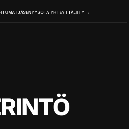
HTUMAT
JÄSENYYS
OTA YHTEYTTÄ
LIITY →
RINTÖ