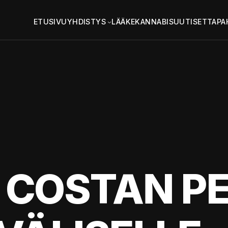
ETUSIVU
YHDISTYS
LÄÄKEKANNABIS
UUTISET
TAPA
 COSTAN PE