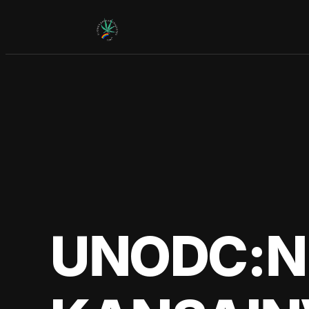
Siirry
sisältöön
UNODC:N