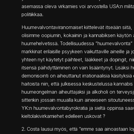
asemassa oleva virkamies voi arvostella USA:n militar
politiikkaa.
Huumevalvontaviranomaiset kiittelevät itseään siitä, 
olisimme oopiumin, kokaiinin ja kannabiksen käytön
huumehelvetissä. Todellisuudessa ”huumevalvonta” on
markkinat erilaisille psyykeen vaikuttaville aineille j
yhteen nyt käytetyt päihteet, lääkkeet ja dopingit, ni
itsensä päihdyttäminen on vain lisääntynyt. Lisäksi
demonisointi on aiheuttanut irrationaalisia käsityksiä 
haitoista niin, että julkisessa keskustelussa kannabi
huumeongelman aiheuttajaksi ja alkoholi on terveysj
sittenkin jossain muualla kuin aineeseen sitoutunee
YK:n huumevalvontabyrokratia ja sieltä oppinsa saa
kieltolakivirkamiehet edelleen uskovat ?
2. Costa lausui myös, että ”emme saa ainoastaan l