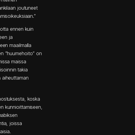
ankilaan joutuneet
hmisoikeuksiaan.”
uotta ennen kuin
een ja
leen maailmalla
den ”huumehoito” on
nissa maissa
isoinnin takia
n aiheuttaman
inostuksesta, koska
en kunnioittamiseen,
nnabiksen
tia, joissa
aisia.