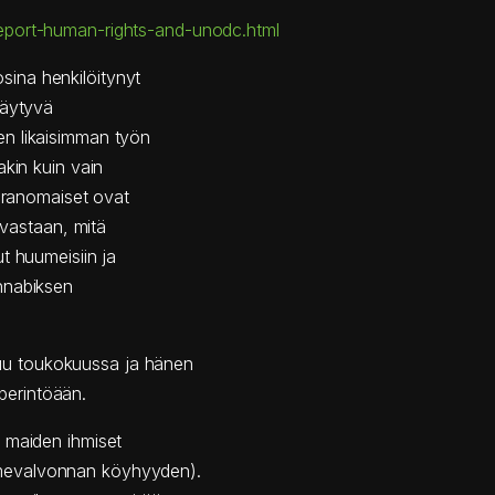
eport-human-rights-and-unodc.html
ina henkilöitynyt
täytyvä
en likaisimman työn
akin kuin vain
viranomaiset ovat
 vastaan, mitä
t huumeisiin ja
nnabiksen
u toukokuussa ja hänen
erintöään.
 maiden ihmiset
mevalvonnan köyhyyden).