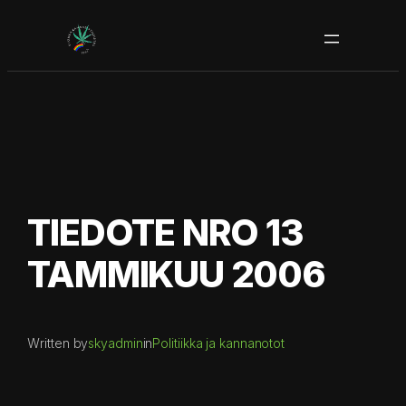
Siirry
sisältöön
TIEDOTE NRO 13
TAMMIKUU 2006
Written by
skyadmin
in
Politiikka ja kannanotot