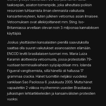
taaksepäin, asiaton toimenpide, joka aiheuttaisi poliisin
resurssien tuhlaamista ilman olennaista vaikutusta
kansanterveyteen, kuten julkinen vetoomus asian ilmaisee.
Vetoomuksen ovat allekirjoittaneet mm. Sting. Iso-
Britanniassa arvellaan olevan noin 3 miljoonaa kannabiksen
käyttäjää.
Joskus yksittäisten kansalaisten pienillä saavutuksilla
saattaa olla suuret vaikutukset asianosaisten elämään.
ENCOD levitti brasilialaisen tuomari mrs. Maria Luiza
Karamin aloitteesta vetoomusta, jossa protestoitiin 79-
vuotiaan terminaalivaiheen syöpäpotilaan mrs. Iolanda
Figueral vangitsemista, sillä hänellä oli hallussa 17
grammaa crackia. Hänet tuomittiin neljäksi vuodeksi
vankilaan Sao Paolossa 6. joulukuuta 2005. Mutta hänet
vapautettiin 2 viikkoa myöhemmin useiden Brasiliassa
julkaistujen lehtiartikkeleiden ja kansainvälisten protestien
vuoksi.