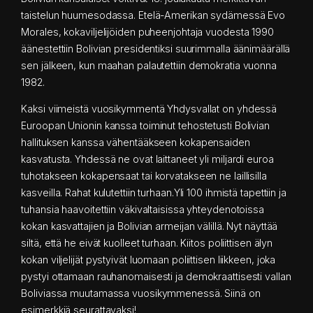
taistelun huumesodassa. Etelä-Amerikan sydämessä Evo
Morales, kokaviljelijöiden puheenjohtaja vuodesta 1990
äänestettiin Bolivian presidentiksi suurimmalla äänimäärällä
sen jälkeen, kun maahan palautettiin demokratia vuonna
1982.
Kaksi viimeistä vuosikymmentä Yhdysvallat on yhdessä
Euroopan Unionin kanssa toiminut tehostetusti Bolivian
hallituksen kanssa vähentääkseen kokapensaiden
kasvatusta. Yhdessä ne ovat laittaneet yli miljardi euroa
tuhotakseen kokapensaat tai korvatakseen ne laillisilla
kasveilla. Rahat kulutettiin turhaan.Yli 100 ihmistä tapettiin ja
tuhansia haavoitettiin väkivaltaisissa yhteydenotoissa
kokan kasvattajien ja Bolivian armeijan välillä. Nyt näyttää
siltä, että he eivät kuolleet turhaan. Kiitos poliittisen älyn
kokan viljelijät pystyivät luomaan poliittisen liikkeen, joka
pystyi ottamaan rauhanomaisesti ja demokraattisesti vallan
Boliviassa muutamassa vuosikymmenessä. Siinä on
esimerkkiä seurattavaksi!