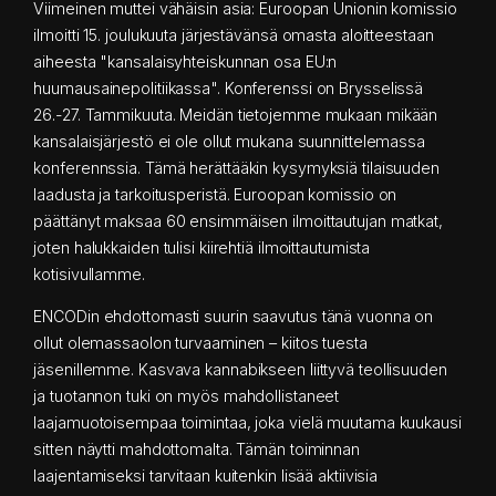
Viimeinen muttei vähäisin asia: Euroopan Unionin komissio
ilmoitti 15. joulukuuta järjestävänsä omasta aloitteestaan
aiheesta "kansalaisyhteiskunnan osa EU:n
huumausainepolitiikassa". Konferenssi on Brysselissä
26.-27. Tammikuuta. Meidän tietojemme mukaan mikään
kansalaisjärjestö ei ole ollut mukana suunnittelemassa
konferennssia. Tämä herättääkin kysymyksiä tilaisuuden
laadusta ja tarkoitusperistä. Euroopan komissio on
päättänyt maksaa 60 ensimmäisen ilmoittautujan matkat,
joten halukkaiden tulisi kiirehtiä ilmoittautumista
kotisivullamme.
ENCODin ehdottomasti suurin saavutus tänä vuonna on
ollut olemassaolon turvaaminen – kiitos tuesta
jäsenillemme. Kasvava kannabikseen liittyvä teollisuuden
ja tuotannon tuki on myös mahdollistaneet
laajamuotoisempaa toimintaa, joka vielä muutama kuukausi
sitten näytti mahdottomalta. Tämän toiminnan
laajentamiseksi tarvitaan kuitenkin lisää aktiivisia