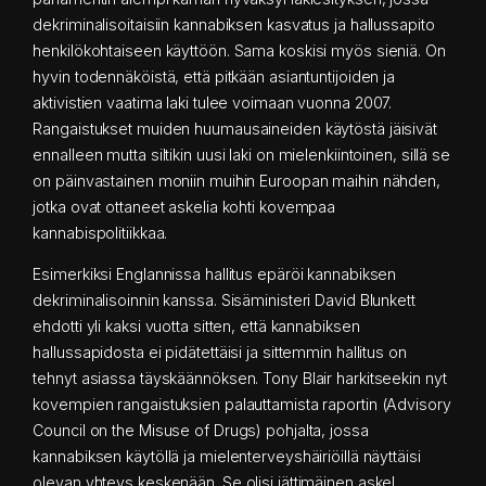
dekriminalisoitaisiin kannabiksen kasvatus ja hallussapito
henkilökohtaiseen käyttöön. Sama koskisi myös sieniä. On
hyvin todennäköistä, että pitkään asiantuntijoiden ja
aktivistien vaatima laki tulee voimaan vuonna 2007.
Rangaistukset muiden huumausaineiden käytöstä jäisivät
ennalleen mutta siltikin uusi laki on mielenkiintoinen, sillä se
on päinvastainen moniin muihin Euroopan maihin nähden,
jotka ovat ottaneet askelia kohti kovempaa
kannabispolitiikkaa.
Esimerkiksi Englannissa hallitus epäröi kannabiksen
dekriminalisoinnin kanssa. Sisäministeri David Blunkett
ehdotti yli kaksi vuotta sitten, että kannabiksen
hallussapidosta ei pidätettäisi ja sittemmin hallitus on
tehnyt asiassa täyskäännöksen. Tony Blair harkitseekin nyt
kovempien rangaistuksien palauttamista raportin (Advisory
Council on the Misuse of Drugs) pohjalta, jossa
kannabiksen käytöllä ja mielenterveyshäiriöillä näyttäisi
olevan yhteys keskenään. Se olisi jättimäinen askel