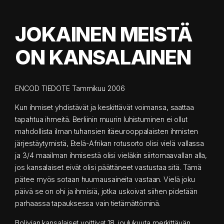
JOKAINEN MEISTÄ
ON KANSALAINEN
ENCOD TIEDOTE Tammikuu 2006
Kun ihmiset yhdistävät ja keskittävät voimansa, saattaa
tapahtua ihmeitä. Berliinin muurin luhistuminen ei ollut
mahdollista ilman tuhansien itäeurooppalaisten ihmisten
järjestäytymistä, Etelä-Afrikan rotusorto olisi vielä vallassa
ja 3/4 maailman ihmisestä olisi vieläkin siirtomaavallan alla,
jos kansalaiset eivät olisi päättäneet vastustaa sitä. Tämä
pätee myös sotaan huumausaineita vastaan. Vielä joku
päivä se on ohi ja ihmisiä, jotka uskoivat siihen pidetään
parhaassa tapauksessa vain tietämättöminä.
Bolivian kansalaiset voittivat 18. joulukuuta merkittävän