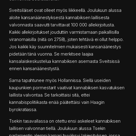
Sveitsiläiset ovat olleet myös liikkeellä. Joulukuun alussa
aloite kansanäänestyksestä kannabiksen laillisesta
valvonnasta saavutti tarvittavat 100 000 allekirjoitusta.
Kaikki allekirjoitukset jouduttiin varmistamaan paikallisilla
viranomaisilla (niitä on 2758), joten tehtävä ei ollut helppo.
Jos kaikki käy suunnitelmien mukaisesti kansanäänestys
pidetään tänä vuonna. Se merkitsee laajaa
kansalaiskeskustelua kannabiksen asemasta Sveitsissä
ennen kansanäänestystä.
Sama tapahtunee myös Hollannissa. Siellä useiden
kaupunkien pormestarit vaativat kannabiksen kasvatuksen
laillista valvontaa. Se tarkoittaisi sitä, ettei
kannabispolitiikasta enää päätettäisi vain Haagin
byrokratiassa.
Tsekin tasavallassa on otettu ensi askeleet kannabiksen
laillisen valvonnan tiellä. Joulukuun alussa Tsekin
parlamentin alempi kamari hyväksyi lakiesityksen, jossa