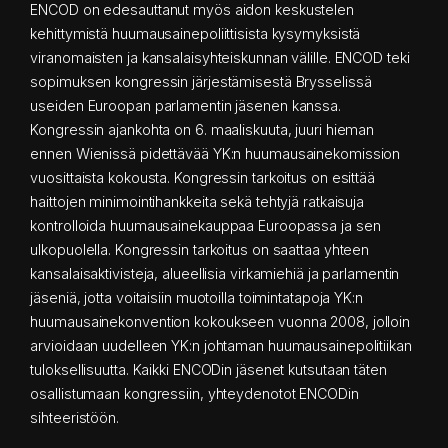
ENCOD on edesauttanut myös aidon keskustelen
kehittymistä huumausainepoliittisista kysymyksistä
viranomaisten ja kansalaisyhteiskunnan välille. ENCOD teki
sopimuksen kongressin järjestämisestä Brysselissä
useiden Euroopan parlamentin jäsenen kanssa.
Kongressin ajankohta on 6. maaliskuuta, juuri hieman
ennen Wienissä pidettävää YK:n huumausainekomission
vuosittaista kokousta. Kongressin tarkoitus on esittää
haittojen minimointihankkeita sekä tehtyjä ratkaisuja
kontrolloida huumausainekauppaa Euroopassa ja sen
ulkopuolella. Kongressin tarkoitus on saattaa yhteen
kansalaisaktivisteja, alueellisia virkamiehiä ja parlamentin
jäseniä, jotta voitaisiin muotoilla toimintatapoja YK:n
huumausainekonvention kokoukseen vuonna 2008, jolloin
arvioidaan uudelleen YK:n johtaman huumausainepolitiikan
tuloksellisuutta. Kaikki ENCODin jäsenet kutsutaan täten
osallistumaan kongressiin, yhteydenotot ENCODin
sihteeristöön.