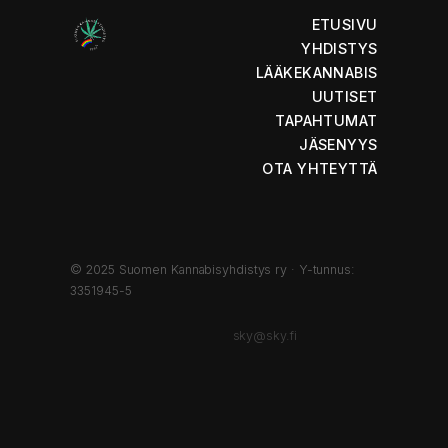
ETUSIVU
YHDISTYS
LÄÄKEKANNABIS
UUTISET
TAPAHTUMAT
JÄSENYYS
OTA YHTEYTTÄ
© 2025 Suomen Kannabisyhdistys ry · Y-tunnus:
3351945-5
sky@sky.fi