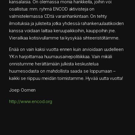
kansalaisia. On olemassa monia hankkeita, joihin voi
osallistua: mm. ryhmä ENCOD aktivisteja on
valmistelemassa CD:tä varainhankintaan. On tehty
ilmoituksia ja julisteita jotka yhdessä rahankeruulaatikoiden
kanssa voidaan laittaa keruupaikkoihin, kauppoihin jne.
Vierailkaa kotisivullamme tai kysykää sihteeristöltämme.
Enää on vain kaksi vuotta ennen kuin arvioidaan uudelleen
YK:n harjoittamaa huumausainepolitiikkaa. Vain mikäli
onnistumme herättämään julkista keskustelua
huumesodasta on mahdollista saada se loppumaan –
kaikki se riippuu meidän toimistamme. Hyvää uutta vuotta!
Joep Oomen
http://www.encod.org