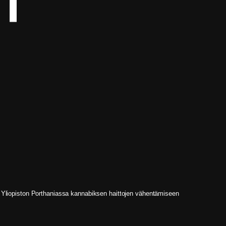
ET
in Yliopiston Porthaniassa kannabiksen haittojen vähentämiseen