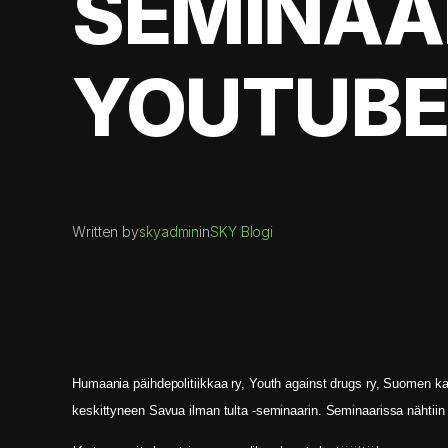
SEMINAA
YOUTUBE
Written by
skyadmin
in
SKY Blogi
Humaania päihdepolitiikkaa ry, Youth against drugs ry, Suomen ka
keskittyneen Savua ilman tulta -seminaarin. Seminaarissa nähtiin