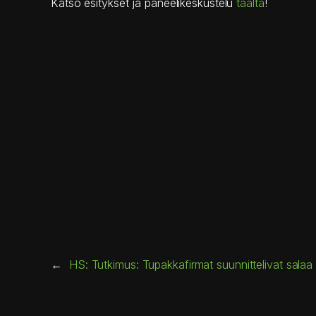
Katso esitykset ja paneelikeskustelu
täältä
!
←
HS: Tutkimus: Tupakkafirmat suunnittelivat sala