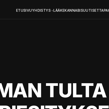
ETUSIVU
YHDISTYS
LÄÄKEKANNABIS
UUTISET
TAPA
LMAN TULTA