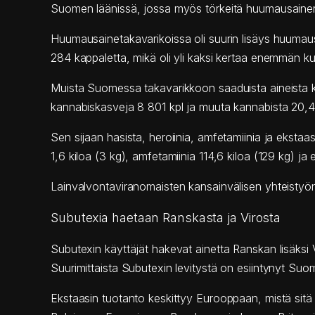
Suomen läänissä, jossa myös törkeitä huumausainerik
Huumausainetakavarikoissa oli suurin lisäys huumau
284 kappaletta, mikä oli yli kaksi kertaa enemmän 
Muista Suomessa takavarikkoon saaduista aineista ka
kannabiskasveja 8 801 kpl ja muuta kannabista 20,4 ki
Sen sijaan hasista, heroiinia, amfetamiinia ja ekstaa
1,6 kiloa (3 kg), amfetamiinia 114,6 kiloa (129 kg) ja
Lainvalvontaviranomaisten kansainvälisen yhteistyön 
Subutexia haetaan Ranskasta ja Virosta
Subutexin käyttäjät hakevat ainetta Ranskan lisäksi Vi
Suurimittaista Subutexin levitystä on esiintynyt Su
Ekstaasin tuotanto keskittyy Eurooppaan, mistä sitä 