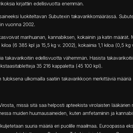
oksia kirjattiin edellisvuotta enemmän.
saineeksi luokiteltavan Subutexin takavarikkomäärässä. Subute
kuin vuonna 2002.
svoivat marihuanan, kannabiksen, kokaiinin ja katin määrät. Ma
loa (6 385 kpl ja 15,5 kg v. 2002), kokaiinia 1,1 kiloa (0,5 kg 
sia takavarikoitiin edellisvuotta vähemmän. Hasista takavarikoit
 ekstaasitabletteja 35 216 kappaletta (45 100 kpl).
tuloksena ulkomailla saatiin takavarikkoon merkittäviä määriä 
rosta, missä sitä saa helposti apteekista virolaisten lääkärien m
omessa muiden huumausaineiden, kuten amfetamiinin ja kannabis
kuljetetaan suuria määriä eri puolille maailmaa. Euroopassa eks