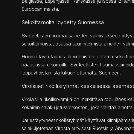
Belgiassa, Espanjassa, Ranskassa ja Isossa-Britanni
Euroopan maista.
Sekoittamoita löydetty Suomessa
Synteettisten huumausaineiden valmistukseen liitt
sekoittamoista, osassa suunnitelmista aineiden valmi
Huomattavin tapaus oli virolaisten johtama sekoitta
pääasiassa ulkomaille. Synteettisten huumausaineiden 
loppuyhdistämistä lukuun ottamatta Suomeen.
Virolaiset rikollisryhmät keskeisessä asemas
Virolaisilla rikollisryhmillä on merkittävä rooli läh
kokaiinin salakuljetusverkoston, joka välittää ainet
Järjestäytyneet rikollisryhmät käyttävät kiinnijäämisr
salakuljetetaan Virosta erityisesti Ruotsin ja Ah