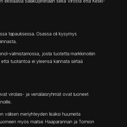
 ekstaasia salakuljetetaan sekä Virosta että Keski-
assa tapauksessa. Osassa oli kysymys
minnasta.
nol-valmistamossa, josta tuotetta markkinoitiin
 että tuotantoa ei yleensä kannata siirtää
ivat virolais- ja venäläisryhmät ovat luoneet
oille.
omen välisen meriyhteyden lisäksi huumeita
e Suomeen myös maitse Haaparannan ja Tornion