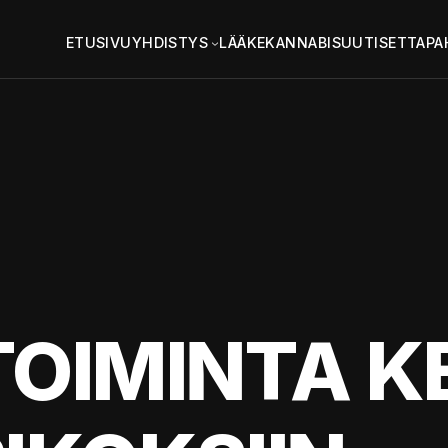
ETUSIVU
YHDISTYS
LÄÄKEKANNABIS
UUTISET
TAPA
 TOIMINTA 