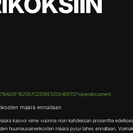
IKOKSIIN
D/34FC7BA5DF1B2567C2256E5200405112?opendocument
 rikosten määrä ennallaan
n määrä kasvoi viime vuonna noin kahdeksan prosenttia edellises
den huumausainerikosten määrä pysyi lähes ennallaan. Voimak