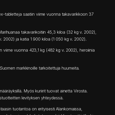
x-tabletteja saatiin viime vuonna takavarikkoon 37
rihuanaa takavarikoitiin 45,3 kiloa (32 kg v. 2002),
v. 2002) ja katia 1 900 kiloa (1 050 kg v. 2002).
iin viime vuonna 423,1 kg (482 kg v. 2002), heroiinia
Suomen markkinoille tarkoitettuja huumeita.
ääräyksillä. Myös kuriirit tuovat ainetta Virosta.
tuotteitten levityksen yhteydessä.
taasin tuotantoa on erityisesti Alankomaissa,