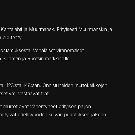
, Kantalahti ja Muurmansk. Erityisesti Muurmanskin ja
 ole tehty.
Kostamuksesta. Venäläiset viranomaiset
ta Suomen ja Ruotsin markkinoille.
esta, 123:sta 148:aan. Onnistuneiden murtokeikkojen
et ym. vastaavat tilat.
et murrot ovat vähentyneet erityisen paljon
äntyivät edellisvuoden selvän pudotuksen jälkeen.