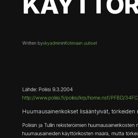
KÄYTTÖR
Written by
skyadmin
in
Kotimaan uutiset
Lähde: Poliisi 9.3.2004
http://www.poliisi.fi/poliisi/krp/home.nsf/PFB
Huumausainerikokset lisääntyivät, törkeiden
Poliisin ja Tullin rekisteröimien huumausainerikoste
huumausaineiden käyttörikosten määrä, mutta törkei