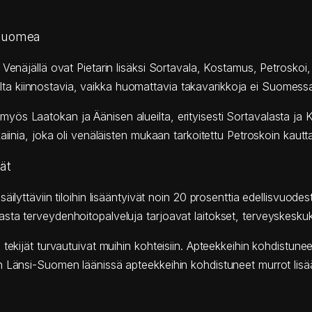
 Suomea
 Venäjällä ovat Pietarin lisäksi Sortavala, Kostamus, Petroskoi
 kiinnostavia, vaikka huomattavia takavarikkoja ei Suomessa
ös Laatokan ja Äänisen alueilta, erityisesti Sortavalasta ja 
aiinia, joka oli venäläisten mukaan tarkoitettu Petroskoin kaut
vät
äilyttäviin tiloihin lisääntyivät noin 20 prosenttia edellisvuod
ta terveydenhoitopalveluja tarjoavat laitokset, terveyskeskuks
tekijät turvautuivat muihin kohteisiin. Apteekkeihin kohdistune
n Länsi-Suomen läänissä apteekkeihin kohdistuneet murrot lisä