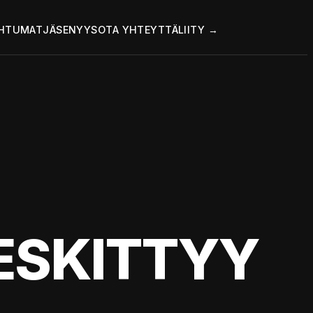
HTUMAT
JÄSENYYS
OTA YHTEYTTÄ
LIITY →
KESKITTYY