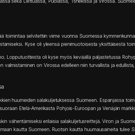
assa sekä Liettuassa, Puolassa, Tshekissä ja Virossa. Suomeen
yvää toimintaa selvitettiin viime vuonna Suomessa kymmenkunn
stamiseksi. Kyse oli yleensä pienimuotoisesta yksittäisestä toi
mo. Lopputuotteista oli kyse myös keväällä paljastetussa Rohyp
valmistaminen on Virossa edelleen niin turvallista ja edullista,
sa
es kaikkien huumeiden salakuljetuksessa Suomeen. Espanjassa toim
ta suoraan Etelä-Amerikasta Pohjois-Euroopan ja Venäjän markkin
iskin vähentämiseksi erilaisia salakuljetusreittejä. Viron ja Su
venanmaan kautta Suomeen. Ruotsin kautta huumausaineita tule