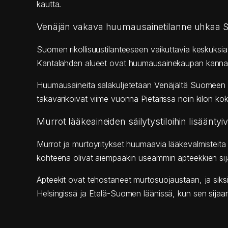
kautta.
Venäjän vakava huumausainetilanne uhkaa
Suomen rikollisuustilanteeseen vaikuttavia keskuksia
Kantalahden alueet ovat huumausainekaupan kannalta
Huumausaineita salakuljetetaan Venäjältä Suomeen my
takavarikoivat viime vuonna Pietarissa noin kilon kok
Murrot lääkeaineiden säilytystiloihin lisääntyi
Murrot ja murtoyritykset huumaavia lääkevalmisteita s
kohteena olivat aiempaakin useammin apteekkien sijas
Apteekit ovat tehostaneet murtosuojaustaan, ja siksi 
Helsingissä ja Etelä-Suomen läänissä, kun sen sijaa