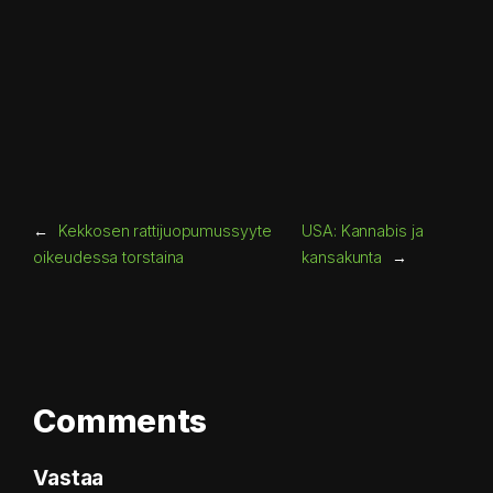
←
Kekkosen rattijuopumussyyte
USA: Kannabis ja
oikeudessa torstaina
kansakunta
→
Comments
Vastaa