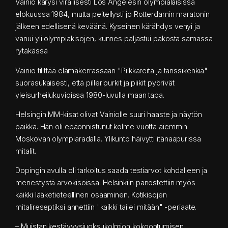
Vainio kärysi virallisesti Los Angelesin olympialaisissa
elokuussa 1984, mutta peitellysti jo Rotterdamin maratonin
jälkeen edellisenä keväänä. Kyseinen kärähdys venyi ja
vanui yli olympiakisojen, kunnes paljastui pakosta samassa
rytäkässä
Vainio tilittää elämäkerrassaan "Piikkareita ja tanssikenkiä"
suorasukaisesti, että pilleripurkit ja piikit pyörivät
yleisurheilukuvioissa 1980-luvulla maan tapa.
Helsingin MM-kisat olivat Vainiolle suuri haaste ja näytön
paikka. Hän oli epäonnistunut kolme vuotta aiemmin
Moskovan olympiaradalla. Ylikunto häivytti itänaapurissa
mitalit.
Dopingin avulla oli tarkoitus saada testiarvot kohdalleen ja
menestystä arvokisoissa. Helsinkiin panostettiin myös
kaikki lääketieteellinen osaaminen. Kotikisojen
mitalireseptiksi annettiin "kaikki tai ei mitään" -periaate.
– Muistan kestävyysjuoksukolmion kokoontumisen