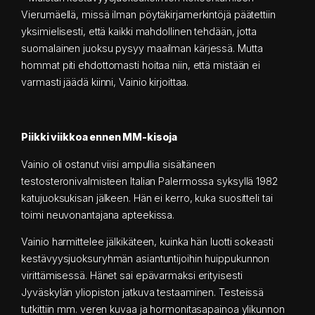
Vierumäellä, missä ilman pöytäkirjamerkintöjä päätettiin
yksimielisesti, että kaikki mahdollinen tehdään, jotta
suomalainen juoksu pysyy maailman kärjessä. Mutta
hommat piti ehdottomasti hoitaa niin, että mistään ei
varmasti jäädä kiinni, Vainio kirjoittaa.
Piikki viikkoa ennen MM-kisoja
Vainio oli ostanut viisi ampullia sisältäneen
testosteronivalmisteen Italian Palermossa syksyllä 1982
katujuoksukisan jälkeen. Hän ei kerro, kuka suositteli tai
toimi neuvonantajana apteekissa.
Vainio harmittelee jälkikäteen, kuinka hän luotti sokeasti
kestävyysjuoksuryhmän asiantuntijoihin huippukunnon
virittämisessä. Hänet sai epävarmaksi erityisesti
Jyväskylän yliopiston jatkuva testaaminen. Testeissä
tutkittiin mm. veren kuvaa ja hormonitasapainoa ylikunnon