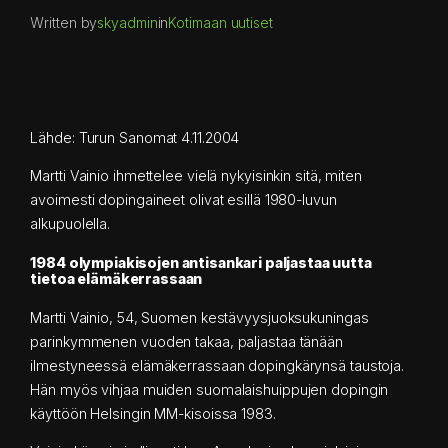
Written by
skyadmin
in
Kotimaan uutiset
Lähde: Turun Sanomat 4.11.2004
Martti Vainio ihmettelee vielä nykyisinkin sitä, miten
avoimesti dopingaineet olivat esillä 1980-luvun
alkupuolella.
1984 olympiakisojen antisankari paljastaa uutta
tietoa elämäkerrassaan
Martti Vainio, 54, Suomen kestävyysjuoksukuningas
parinkymmenen vuoden takaa, paljastaa tänään
ilmestyneessä elämäkerrassaan dopingkärynsä taustoja.
Hän myös vihjaa muiden suomalaishuippujen dopingin
käyttöön Helsingin MM-kisoissa 1983.