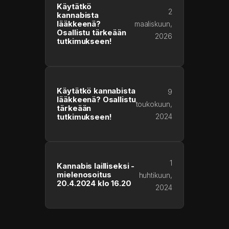
Käytätkö
2
kannabista
lääkkeenä?
maaliskuun,
Osallistu tärkeään
2026
tutkimukseen!
Käytätkö kannabista
9
lääkkeenä? Osallistu
toukokuun,
tärkeään
2024
tutkimukseen!
1
Kannabis lailliseksi -
mielenosoitus
huhtikuun,
20.4.2024 klo 16.20
2024