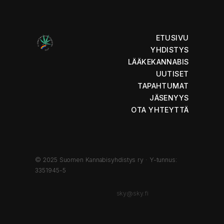
ETUSIVU
YHDISTYS
LÄÄKEKANNABIS
UUTISET
TAPAHTUMAT
JÄSENYYS
OTA YHTEYTTÄ
© 2025 Suomen Kannabisyhdistys ry · Y-tunnus:
3351945-5
sky@sky.fi