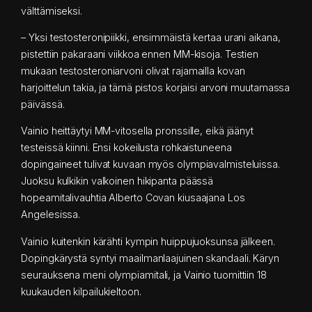
välttämiseksi.
– Yksi testosteronipiikki, ensimmäistä kertaa urani aikana,
pistettiin pakaraani viikkoa ennen MM-kisoja. Testien
mukaan testosteroniarvoni olivat rajamailla kovan
harjoittelun takia, ja tämä pistos korjaisi arvoni muutamassa
päivässä.
Vainio heittäytyi MM-vitosella pronssille, eikä jäänyt
testeissä kiinni. Ensi kokeilusta rohkaistuneena
dopingaineet tulivat kuvaan myös olympiavalmisteluissa.
Juoksu kulkikin valkoinen hikipanta päässä
hopeamitalivauhtia Alberto Covan kiusaajana Los
Angelesissa.
Vainio kuitenkin kärähti kympin huippujuoksunsa jälkeen.
Dopingkärystä syntyi maailmanlaajuinen skandaali. Käryn
seurauksena meni olympiamitali, ja Vainio tuomittiin 18
kuukauden kilpailukieltoon.