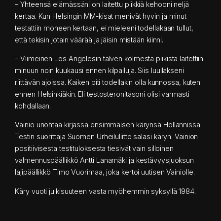
– Yhteensä elämässäni on laitettu piikkiä kehooni neljä
kertaa. Kun Helsingin MM-kisat menivät hyvin ja minut
testattiin moneen kertaan, ei mieleeni todellakaan tullut,
että tekisin jotain väärää ja jäisin mistään kiinni.
– Viimeinen Los Angelesin talven kolmesta piikistä laitettiin
minuun noin kuukausi ennen kilpailuja. Siis luullakseni
riittävän ajoissa. Kaiken piti todellakin olla kunnossa, kuten
ennen Helsinkiäkin. Eli testosteronitasoni olisi varmasti
kohdallaan.
Vainio unohtaa kirjassa ensimmäisen kärynsä Hollannissa.
Testin suorittaja Suomen Urheiluliitto salasi käryn. Vainion
positiivisesta testituloksesta tiesivät vain silloinen
valmennuspäällikkö Antti Lanamäki ja kestävyysjuoksun
lajipäällikkö Timo Vuorimaa, joka kertoi uutisen Vainiolle.
Käry vuoti julkisuuteen vasta myöhemmin syksyllä 1984.