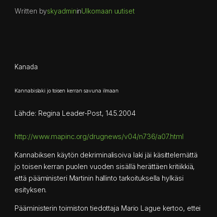
Written by
skyadmin
in
Ulkomaan uutiset
Kanada
Kannabislaki jo toisen kerran savuna ilmaan
Lähde: Regina Leader-Post, 14.5.2004
http://www.mapinc.org/drugnews/v04/n736/a07.html
Kannabiksen käytön dekriminalisoiva laki jäi käsittelemättä
jo toisen kerran puolen vuoden sisällä herättäen kritiikkiä,
että pääministeri Martinin hallinto tarkoituksella hylkäsi
esityksen.
Pääministerin toimiston tiedottaja Mario Lague kertoo, ettei