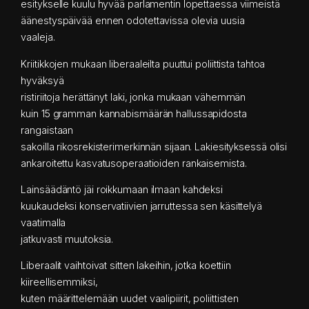
esitykselle kuulu hyvää parlamentin lopettaessa viimeistä
äänestyspäivää ennen odotettavissa olevia uusia
vaaleja.
Kriitikkojen mukaan liberaaleilta puuttui poliittista tahtoa
hyväksyä
ristiriitoja herättänyt laki, jonka mukaan vähemmän
kuin 15 gramman kannabismäärän hallussapidosta
rangaistaan
sakoilla rikosrekisterimerkinnän sijaan. Lakiesityksessä olisi
ankaroitettu kasvatusoperaatioiden rankaisemista.
Lainsäädäntö jäi roikkumaan ilmaan kahdeksi
kuukaudeksi konservatiivien jarruttessa sen käsittelyä
vaatimalla
jatkuvasti muutoksia.
Liberaalit vaihtoivat sitten lakeihin, jotka koettiin
kiireellisemmiksi,
kuten määrittelemään uudet vaalipiirit, poliittisten