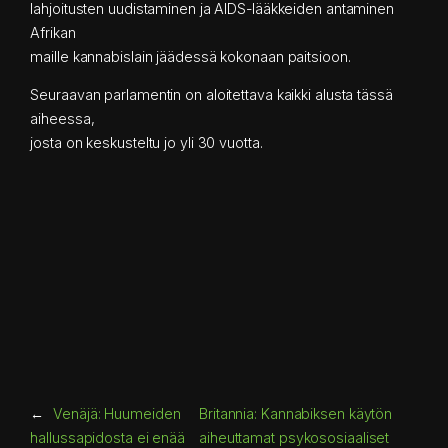
lahjoitusten uudistaminen ja AIDS-lääkkeiden antaminen
Afrikan
maille kannabislain jäädessä kokonaan paitsioon.
Seuraavan parlamentin on aloitettava kaikki alusta tässä
aiheessa,
josta on keskusteltu jo yli 30 vuotta.
←
Venäjä: Huumeiden
Britannia: Kannabiksen käytön
hallussapidosta ei enää
aiheuttamat psykososiaaliset