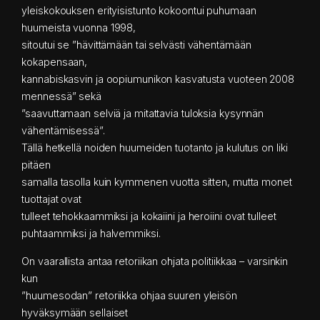
yleiskokouksen erityisistunto kokoontui puhumaan
huumeista vuonna 1998,
sitoutui se ”hävittämään tai selvästi vähentämään
kokapensaan,
kannabiskasvin ja oopiumunikon kasvatusta vuoteen 2008
mennessä” sekä
”saavuttamaan selviä ja mitattavia tuloksia kysynnän
vähentämisessä”.
Tällä hetkellä noiden huumeiden tuotanto ja kulutus on liki
pitäen
samalla tasolla kuin kymmenen vuotta sitten, mutta monet
tuottajat ovat
tulleet tehokkaammiksi ja kokaiini ja heroiini ovat tulleet
puhtaammiksi ja halvemmiksi.
On vaarallista antaa retoriikan ohjata politiikkaa – varsinkin
kun
”huumesodan” retoriikka ohjaa suuren yleisön
hyväksymään sellaiset