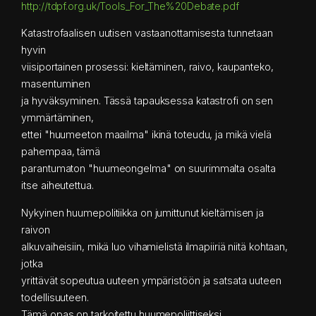
http://tdpf.org.uk/Tools_For_The%20Debate.pdf
Katastrofaalisen uutisen vastaanottamisesta tunnetaan
hyvin
viisiportainen prosessi: kieltäminen, raivo, kaupanteko,
masentuminen
ja hyväksyminen. Tässä tapauksessa katastrofi on sen
ymmärtäminen,
ettei "huumeeton maailma" ikinä toteudu, ja mikä vielä
pahempaa, tämä
parantumaton "huumeongelma" on suurimmalta osalta
itse aiheutettua.
Nykyinen huumepolitiikka on jumittunut kieltämisen ja
raivon
alkuvaiheisiin, mikä luo vihamielistä ilmapiiriä niitä kohtaan,
jotka
yrittävät sopeutua uuteen ympäristöön ja satsata uuteen
todellisuuteen.
Tämä opas on tarkoitettu huumepoliittiseksi