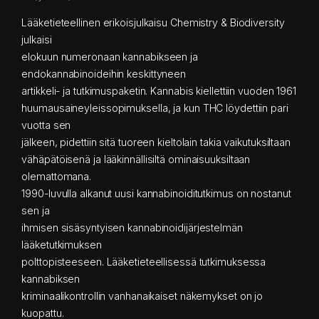
Lääketieteellinen erikoisjulkaisu Chemistry & Biodiversity
julkaisi
elokuun numeronaan kannabikseen ja
endokannabinoideihin keskittyneen
artikkeli- ja tutkimuspaketin. Kannabis kiellettiin vuoden 1961
huumausaineyleissopimuksella, ja kun THC löydettiin pari
vuotta sen
jälkeen, pidettiin sitä tuoreen kieltolain takia vaikutuksiltaan
vähäpätöisenä ja lääkinnällisiltä ominaisuuksiltaan
olemattomana.
1990-luvulla alkanut uusi kannabinoiditutkimus on nostanut
sen ja
ihmisen sisäsyntyisen kannabinoidijärjestelmän
lääketutkimuksen
polttopisteeseen. Lääketieteellisessä tutkimuksessa
kannabiksen
kriminaalikontrollin vanhanaikaiset näkemykset on jo
kuopattu.