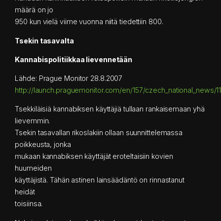
määrä on jo
950 kun vielä viime vuonna niitä tiedettiin 800.
Tsekin tasavalta
Kannabispolitiikkaa lievennetään
Lähde: Prague Monitor 28.8.2007
http://launch.praguemonitor.com/en/157/czech_national_news/1
Tsekkiläisiä kannabiksen käyttäjiä tullaan rankaisemaan yhä
lievemmin.
Tsekin tasavallan rikoslakiin ollaan suunnittelemassa
poikkeusta, jonka
mukaan kannabiksen käyttäjät eroteltaisiin kovien
huumeiden
käyttäjistä. Tähän astinen lainsäädäntö on rinnastanut
heidät
toisiinsa.