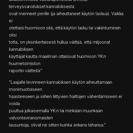
terveysvaroitukset kannabiksesta
ovat menneet perille (ja aiheuttaneet käytön laskua). Vaikka
ei
otettaisi huomioon sitä, että käytön lasku tai vakiintuminen
olisi
totta, on yksinkertaisesti hullua väittää, että miljoonat
kannabiksen
käyttäjät kautta maailman ottaisivat huomioon YK:n
huumetoimiston
raportin väitteitä.”
”Laajalle levinneen kannabiksen käytön aiheuttamaan
monimuotoiseen
haasteeseen ja siihen liittyvien haittojen vähentämiseen ei
voida
puuttua julkaisemalla YK:n tai minkään muunkaan
valvontaviranomaisten
lausuntoja, olivat ne sitten kuinka ankaria tahansa.”