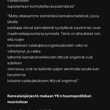
markkinoiden
supistamisen kunnioitettavaa päämäärää.”
”Mutta ottakaamme esimerkiksi kannabismarkkinat, jossa
lähellä
kuluttajaa olevat pienviljelmät tyydyttävät suurimman osan
maailmanlaajuisesta kysynnästä. Tämä on aiheuttanut sen,
että isojen
kannabiksen salakuljetusorganisaatioiden valta on
vähentynyt, ja vaikka
laittomiin kannabismarkkinoihin liittyvät ongelmat ovat
edelleen
olemassa, ovat ne kuitenkin paljon alemmalla tasolla kuin
heroiinin tai
kokaiinin salakuljetukseen liittyvät ongelmat.”
Kansalaisjärjestö mukaan YK:n huumepolitiikan
muotoiluun