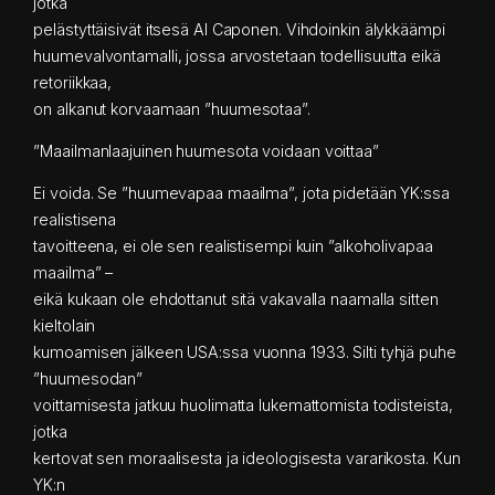
jotka
pelästyttäisivät itsesä Al Caponen. Vihdoinkin älykkäämpi
huumevalvontamalli, jossa arvostetaan todellisuutta eikä
retoriikkaa,
on alkanut korvaamaan ”huumesotaa”.
”Maailmanlaajuinen huumesota voidaan voittaa”
Ei voida. Se ”huumevapaa maailma”, jota pidetään YK:ssa
realistisena
tavoitteena, ei ole sen realistisempi kuin ”alkoholivapaa
maailma” –
eikä kukaan ole ehdottanut sitä vakavalla naamalla sitten
kieltolain
kumoamisen jälkeen USA:ssa vuonna 1933. Silti tyhjä puhe
”huumesodan”
voittamisesta jatkuu huolimatta lukemattomista todisteista,
jotka
kertovat sen moraalisesta ja ideologisesta vararikosta. Kun
YK:n