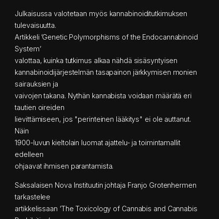
Julkaisussa valotetaan myös kannabinoiditutkimuksen
tulevaisuutta.
Artikkeli ’Genetic Polymorphisms of the Endocannabinoid
System’
valottaa, kuinka tutkimus alkaa nähdä sisäsyntyisen
kannabinoidijärjestelmän tasapainon järkkymisen monien
sairauksien ja
vaivojen takana. Nythän kannabista voidaan määrätä eri
tautien oireiden
lievittämiseen, jos "perinteinen lääkitys" ei ole auttanut.
Näin
1900-luvun kieltolain luomat ajattelu- ja toimintamallit
edelleen
ohjaavat ihmisen parantamista.
Saksalaisen Nova Instituutin johtaja Franjo Grotenhermen
tarkastelee
artikkelissaan ’The Toxicology of Cannabis and Cannabis