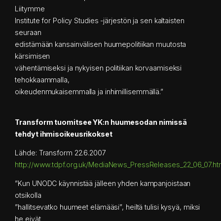
Liitymme
Institute for Policy Studies -järjestön ja sen kaltaisten
seuraan
edistämään kansainvälisen huumepolitiikan muutosta
kärsimisen
vähentämiseksi ja nykyisen politiikan korvaamiseksi
tehokkaammalla,
oikeudenmukaisemmalla ja inhimillisemmällä.”
Transform tuomitsee YK:n huumesodan nimissä
tehdyt ihmisoikeusrikokset
Lähde: Transform 22.6.2007
http://www.tdpf.org.uk/MediaNews_PressReleases_22_06_07.h
”Kun UNODC käynnistää jälleen yhden kampanjoistaan
otsikolla
”hallitsevatko huumeet elämääsi”, heiltä tulisi kysyä, miksi
he eivät