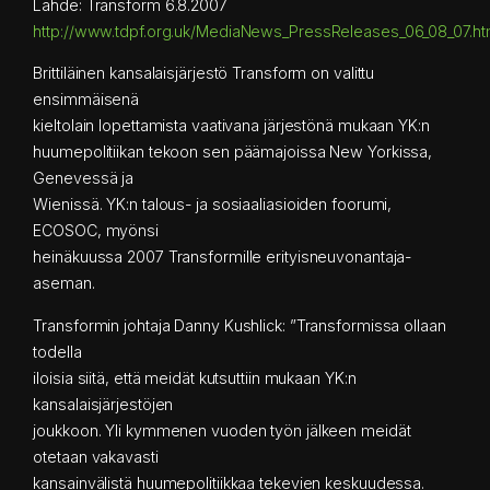
Lähde: Transform 6.8.2007
http://www.tdpf.org.uk/MediaNews_PressReleases_06_08_07.h
Brittiläinen kansalaisjärjestö Transform on valittu
ensimmäisenä
kieltolain lopettamista vaativana järjestönä mukaan YK:n
huumepolitiikan tekoon sen päämajoissa New Yorkissa,
Genevessä ja
Wienissä. YK:n talous- ja sosiaaliasioiden foorumi,
ECOSOC, myönsi
heinäkuussa 2007 Transformille erityisneuvonantaja-
aseman.
Transformin johtaja Danny Kushlick: ”Transformissa ollaan
todella
iloisia siitä, että meidät kutsuttiin mukaan YK:n
kansalaisjärjestöjen
joukkoon. Yli kymmenen vuoden työn jälkeen meidät
otetaan vakavasti
kansainvälistä huumepolitiikkaa tekevien keskuudessa.