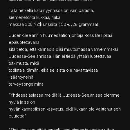
Tällä hetkellä katumyynnissä on vain parasta,
siemenetöntä kukkaa, mikä
maksaa 300 NZ$ unssilta (150 € /28 grammaa).
Uuden-Seelannin huumesäätiön johtaja Ross Bell pitää
epäluotettavana
sitä tietoa, että kannabis olisi muuttumassa vahvemmaksi
Uudessa-Seelannissa. Hän ei tiedä yhtään luotettavaa
tutkimusta, mikä
todistaisi tämän, eikä sellaista ole havaittavissa
lisääntyneinä
terveysongelmina.
”Yhdessä asiassa me täällä Uudessa-Seelanissa olemme
hyviä ja se on
hyvän kannabiksen kasvatus, eikä kukaan ole valittanut sen
puutetta.”
”Sisäkasvatus pitää kannabiksen hinnan ja saatavuuden