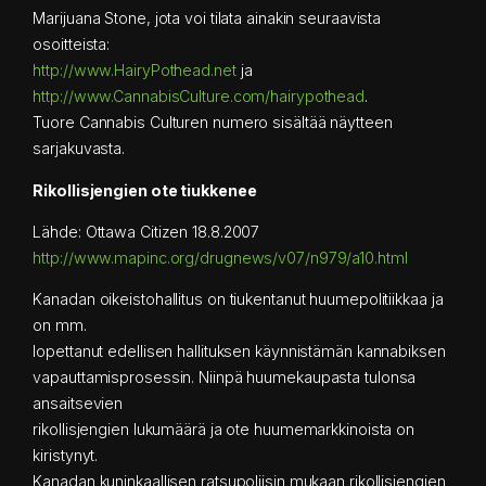
Marijuana Stone, jota voi tilata ainakin seuraavista
osoitteista:
http://www.HairyPothead.net
ja
http://www.CannabisCulture.com/hairypothead
.
Tuore Cannabis Culturen numero sisältää näytteen
sarjakuvasta.
Rikollisjengien ote tiukkenee
Lähde: Ottawa Citizen 18.8.2007
http://www.mapinc.org/drugnews/v07/n979/a10.html
Kanadan oikeistohallitus on tiukentanut huumepolitiikkaa ja
on mm.
lopettanut edellisen hallituksen käynnistämän kannabiksen
vapauttamisprosessin. Niinpä huumekaupasta tulonsa
ansaitsevien
rikollisjengien lukumäärä ja ote huumemarkkinoista on
kiristynyt.
Kanadan kuninkaallisen ratsupoliisin mukaan rikollisjengien