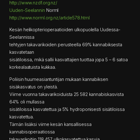
http://www.nzdf.org.nz/
Uuden-Seelannin
Norml
http://www.norml.org.nz/article578.html
Kesän helikopterioperaatioiden ulkopuolella Uudessa-
Seelannissa
tehtyjen takavarikoiden perusteella 69% kannabiksesta
kasvatetaan
sisätiloissa, mikä sallii kasvattajien tuottaa jopa 5 – 6 satoa
korkealaatuista kukkaa.
Poliisin huumeasiantuntijan mukaan kannabiksen
sisäkasvatus on yleistä.
Viime vuonna takavarikoiduista 25 582 kannabiskasvista
64% oli mullassa
sisätiloissa kasvatettua ja 5% hydroponisesti sisätiloissa
kasvatettua.
Tämän lisäksi viime kesän kansallisessa
kannabisoperaatiossa
takavarikoitiin 118 457 ulkokasvatettua kasvia.