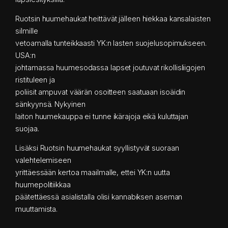
Ruotsin huumehaukat heittävät jälleen hiekkaa kansalaisten
silmille
vetoamalla tunteikkaasti YK:n lasten suojelusopimukseen.
USA:n
johtamassa huumesodassa lapset joutuvat rikollisliigojen
ristituleen ja
poliisit ampuvat väärän osoitteen saatuaan isoäidin
sänkyynsä. Nykyinen
laiton huumekauppa ei tunne ikärajoja eikä kuluttajan
suojaa.
Lisäksi Ruotsin huumehaukat syyllistyvät suoraan
valehtelemiseen
yrittäessään kertoa maailmalle, ettei YK:n uutta
huumepolitiikkaa
päätettäessä asialistalla olisi kannabiksen aseman
muuttamista.