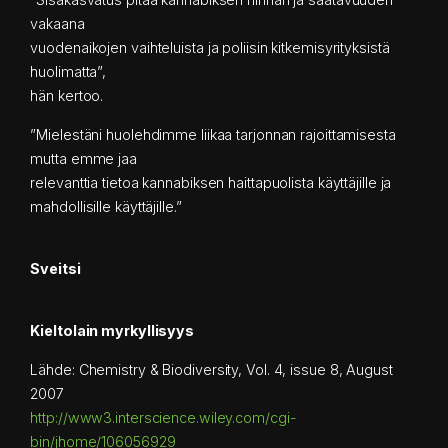
vakaana
vuodenaikojen vaihteluista ja poliisin kitkemisyrityksistä
huolimatta”,
hän kertoo.
”Mielestäni huolehdimme liikaa tarjonnan rajoittamisesta
mutta emme jaa
relevanttia tietoa kannabiksen haittapuolista käyttäjille ja
mahdollisille käyttäjille.”
Sveitsi
Kieltolain myrkyllisyys
Lähde: Chemistry & Biodiversity, Vol. 4, issue 8, August
2007
http://www3.interscience.wiley.com/cgi-
bin/jhome/106056929