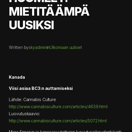
MIETITÄÄMPÄ
UUSIKSI
Written by
skyadmin
in
Ulkomaan uutiset
Kanada
Viisi asiaa BC3:n auttamiseksi
Lähde: Cannabis Culture
http://www.cannabisculture.com/articles/4639.html
Luovutuskaavio:
http://www.cannabisculture.com/articles/5072.html
Marc Emeryn ja kanssasyytettyjen luovutusoikeudenkäynti