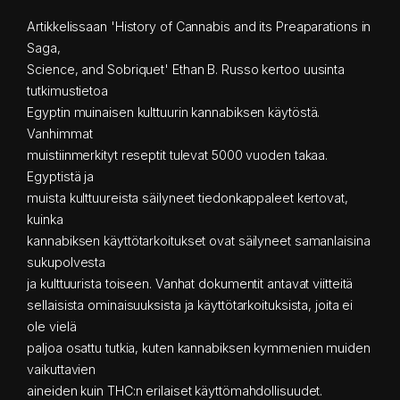
Artikkelissaan 'History of Cannabis and its Preaparations in
Saga,
Science, and Sobriquet' Ethan B. Russo kertoo uusinta
tutkimustietoa
Egyptin muinaisen kulttuurin kannabiksen käytöstä.
Vanhimmat
muistiinmerkityt reseptit tulevat 5000 vuoden takaa.
Egyptistä ja
muista kulttuureista säilyneet tiedonkappaleet kertovat,
kuinka
kannabiksen käyttötarkoitukset ovat säilyneet samanlaisina
sukupolvesta
ja kulttuurista toiseen. Vanhat dokumentit antavat viitteitä
sellaisista ominaisuuksista ja käyttötarkoituksista, joita ei
ole vielä
paljoa osattu tutkia, kuten kannabiksen kymmenien muiden
vaikuttavien
aineiden kuin THC:n erilaiset käyttömahdollisuudet.