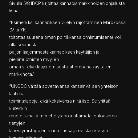
Sivulla 5/8 IDCP kirjoittaa kannabismarkkinoiden ohjailusta
lisää:
”Esimerkiksi kannabiksen viljelyn rajoittaminen Marokossa
(Mitä YK
toitottaa suurena oman politiikkansa onnistumisena) voi
olla seurausta
paljon laajemmasta kannabiksen käyttäjien ja
pienimuotoisten myyjien
oman viljelyn laajenemisesta lähempänä käyttäjien
markkinoita.”
”UNODC väittää soveltavansa kansainvälisen yhteisön
laatimia
toimintatapoja, eikä keksivänsä niitä itse. Se yrittää
kuitenkin
muotoilla näitä menettelytapoja ottamalla johtoasema
tiettyjen
lähestymistapojen muotoilussa ja edistämisessä
kansainväliseksi