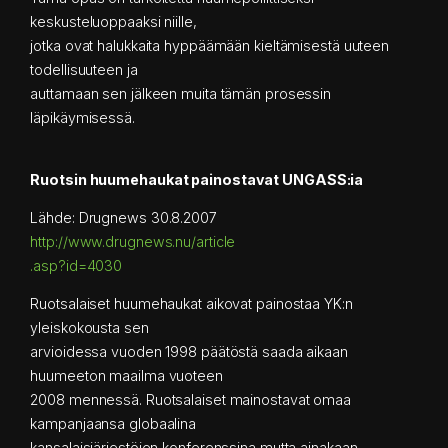
keskusteluoppaaksi niille,
jotka ovat halukkaita hyppäämään kieltämisestä uuteen
todellisuuteen ja
auttamaan sen jälkeen muita tämän prosessin
läpikäymisessä.
Ruotsin huumehaukat painostavat UNGASS:ia
Lähde: Drugnews 30.8.2007
http://www.drugnews.nu/article
.asp?id=4030
Ruotsalaiset huumehaukat aikovat painostaa YK:n
yleiskokousta sen
arvioidessa vuoden 1998 päätöstä saada aikaan
huumeeton maailma vuoteen
2008 mennessä. Ruotsalaiset mainostavat omaa
kampanjaansa globaalina
kansalaisjärjestöjen konferenssina mutta ainakaan