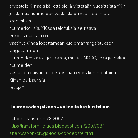
arvostele Kiinaa siitä, että siellä vietetään vuosittaista YK:n
julistamaa huumeiden vastaista päivää tappamalla
leegioittain
huumerikollisia. YK:ssa teloituksia seuraava
erikoistarkastaja on
vaatinut Kiinaa lopettamaan kuolemanrangaistuksen
langettamisen
huumeiden salakuljetuksista, mutta UNODC, joka järjestää
huumeiden
vastaisen päivän, ei ole koskaan edes kommentoinut
Kiinan barbaarisia
tekoja.”
Huumesodan jälkeen – välineitä keskusteluun
Lähde: Transform 7.8.2007
http://transform-drugs.blogspot.com/2007/08/
after-war-on-drugs-tools-for-debate.html