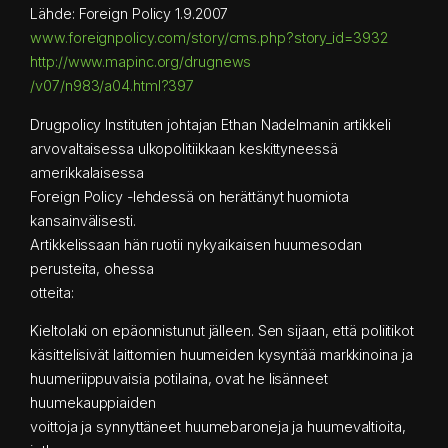
Lähde: Foreign Policy 1.9.2007
www.foreignpolicy.com/story/cms.php?story_id=3932
http://www.mapinc.org/drugnews
/v07/n983/a04.html?397
Drugpolicy Instituten johtajan Ethan Nadelmanin artikkeli
arvovaltaisessa ulkopolitiikkaan keskittyneessä
amerikkalaisessa
Foreign Policy -lehdessä on herättänyt huomiota
kansainvälisesti.
Artikkelissaan hän ruotii nykyaikaisen huumesodan
perusteita, ohessa
otteita:
Kieltolaki on epäonnistunut jälleen. Sen sijaan, että poliitikot
käsittelisivät laittomien huumeiden kysyntää markkinoina ja
huumeriippuvaisia potilaina, ovat he lisänneet
huumekauppiaiden
voittoja ja synnyttäneet huumebaroneja ja huumevaltioita,