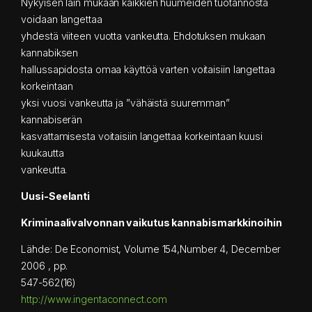
Nykyisen lain mukaan kaikkien huumeiden tuotannosta
voidaan langettaa
yhdestä viiteen vuotta vankeutta. Ehdotuksen mukaan
kannabiksen
hallussapidosta omaa käyttöä varten voitaisiin langettaa
korkeintaan
yksi vuosi vankeutta ja ”vähäistä suuremman”
kannabiserän
kasvattamisesta voitaisiin langettaa korkeintaan kuusi
kuukautta
vankeutta.
Uusi-Seelanti
Kriminaalivalvonnan vaikutus kannabismarkkinoihin
Lähde: De Economist, Volume 154,Number 4, December
2006 , pp.
547-562(16)
http://www.ingentaconnect.com