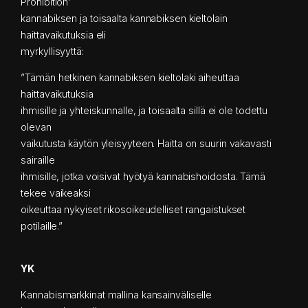
Prohibition’
kannabiksen ja toisaalta kannabiksen kieltolain
haittavaikutuksia eli
myrkyllisyyttä:
”Tämän hetkinen kannabiksen kieltolaki aiheuttaa
haittavaikutuksia
ihmisille ja yhteiskunnalle, ja toisaalta sillä ei ole todettu
olevan
vaikutusta käytön yleisyyteen. Haitta on suurin vakavasti
sairaille
ihmisille, jotka voisivat hyötyä kannabishoidosta. Tämä
tekee vaikeaksi
oikeuttaa nykyiset rikosoikeudelliset rangaistukset
potilaille.”
YK
Kannabismarkkinat mallina kansainväliselle