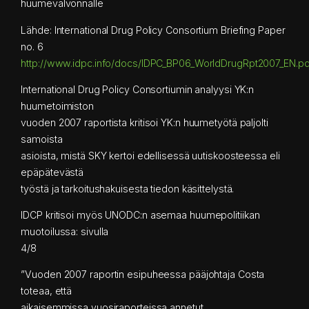
huumevalvonnalle
Lähde: International Drug Policy Consortium Briefing Paper
no. 6
http://www.idpc.info/docs/IDPC_BP06_WorldDrugRpt2007_EN.pd
International Drug Policy Consortiumin analyysi YK:n
huumetoimiston
vuoden 2007 raportista kritisoi YK:n huumetyötä paljolti
samoista
asioista, mistä SKY kertoi edellisessä uutiskoosteessa eli
epäpätevästä
työstä ja tarkoitushakuisesta tiedon käsittelystä.
IDCP kritisoi myös UNODC:n asemaa huumepolitiikan
muotoilussa: sivulla
4/8
”Vuoden 2007 raportin esipuheessa pääjohtaja Costa
toteaa, että
aikaisemmissa vuosiraporteissa annetut