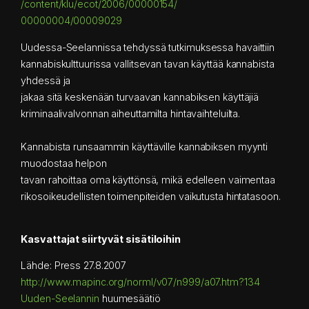
/content/klu/ecot/2006/0000015
4/
00000004/00009029
Uudessa-Seelannissa tehdyssä tutkimuksessa havaittiin
kannabiskulttuurissa vallitsevan tavan käyttää kannabista
yhdessä ja
jakaa sitä keskenään turvaavan kannabiksen käyttäjiä
kriminaalivalvonnan aiheuttamilta hintavaihteluilta.
Kannabista runsaammin käyttäville kannabiksen myynti
muodostaa helpon
tavan rahoittaa oma käyttönsä, mikä edelleen vaimentaa
rikosoikeudellisten toimenpiteiden vaikutusta hintatasoon.
Kasvattajat siirtyvät sisätiloihin
Lähde: Press 27.8.2007
http://www.mapinc.org/norml/v07/n999/a07.htm?134
Uuden-Seelannin
huumesäätiö