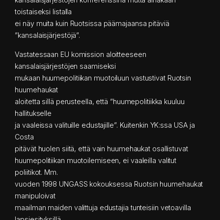
toistaiseksi listalla
ei näy muita kuin Ruotsissa päämajaansa pitäviä
”kansalaisjärjestöjä”.
Vastatessaan EU komission aloitteeseen
kansalaisjärjestöjen saamiseksi
mukaan huumepolitiikan muotoiluun vastustivat Ruotsin
huumehaukat
aloitetta sillä perusteella, että ”huumepolitiikka kuuluu
hallitukselle
ja vaaleissa valituille edustajille”. Kuitenkin YK:ssa USA ja
Costa
pitävät huolen siitä, että vain huumehaukat osallistuvat
huumepolitiikan muotoilemiseen, ei vaaleilla valitut
poliitikot. Mm.
vuoden 1998 UNGASS kokouksessa Ruotsin huumehaukat
manipuloivat
maailman maiden valittuja edustajia tunteisiin vetoavilla
lapsiesityksillä.