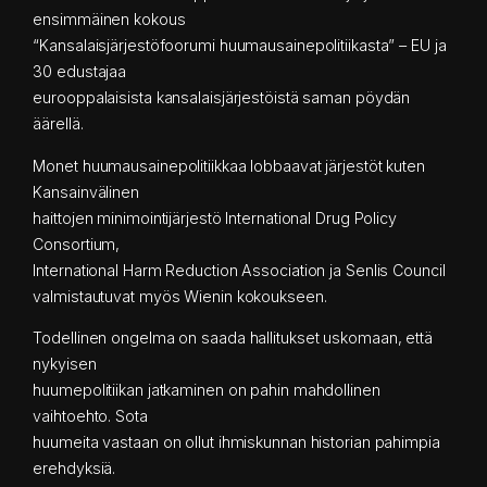
ensimmäinen kokous
“Kansalaisjärjestöfoorumi huumausainepolitiikasta” – EU ja
30 edustajaa
eurooppalaisista kansalaisjärjestöistä saman pöydän
äärellä.
Monet huumausainepolitiikkaa lobbaavat järjestöt kuten
Kansainvälinen
haittojen minimointijärjestö International Drug Policy
Consortium,
International Harm Reduction Association ja Senlis Council
valmistautuvat myös Wienin kokoukseen.
Todellinen ongelma on saada hallitukset uskomaan, että
nykyisen
huumepolitiikan jatkaminen on pahin mahdollinen
vaihtoehto. Sota
huumeita vastaan on ollut ihmiskunnan historian pahimpia
erehdyksiä.