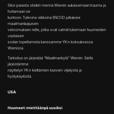
Siksi parasta olisikin mennä Wieniin aukaisemaan trauma ja
hoitamaan se
kuntoon. Tulevina viikkoina ENCOD julkaisee
maailmanlaajuisen
vetoomuksen niille, jotka ovat valmiit tukemaan huumeiden
vastaisen
sodan lopettamista kanssamme YK:n kokouksessa
Wienissä.
Tarkoitus on järjestää “Maailmankylä” Wieniin. Siellä
järjestämme
näyttelyn YK:n kieltämien kasvien viljelystä ja
hyötykäytöstä.
USA
Huumeet: mietitäänpä uusiksi