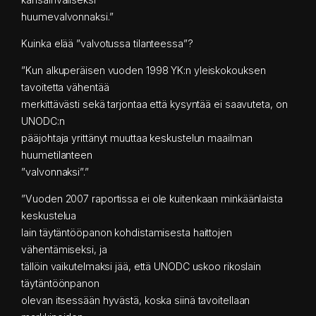
huumevalvonnaksi.”
Kuinka elää ”valvotussa tilanteessa”?
”Kun alkuperäisen vuoden 1998 YK:n yleiskokouksen
tavoitetta vähentää
merkittävästi sekä tarjontaa että kysyntää ei saavuteta, on
UNODC:n
pääjohtaja yrittänyt muuttaa keskustelun maailman
huumetilanteen
”valvonnaksi”.”
”Vuoden 2007 raportissa ei ole kuitenkaan minkäänlaista
keskustelua
lain täytäntööpanon kohdistamisesta haittojen
vähentämiseksi, ja
tällöin vaikutelmaksi jää, että UNODC uskoo rikoslain
täytäntöönpanon
olevan itsessään hyvästä, koska siinä tavoitellaan