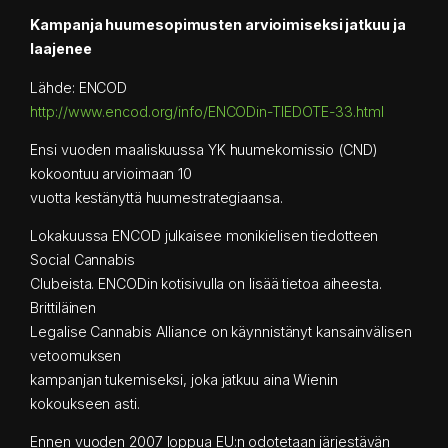
Kampanja huumesopimusten arvioimiseksi jatkuu ja
laajenee
Lähde: ENCOD
http://www.encod.org/info/ENCODin-TIEDOTE-33.html
Ensi vuoden maaliskuussa YK huumekomissio (CND)
kokoontuu arvioimaan 10
vuotta kestänyttä huumestrategiaansa.
Lokakuussa ENCOD julkaisee monikielisen tiedotteen
Social Cannabis
Clubeista. ENCODin kotisivulla on lisää tietoa aiheesta.
Brittiläinen
Legalise Cannabis Alliance on käynnistänyt kansainvälisen
vetoomuksen
kampanjan tukemiseksi, joka jatkuu aina Wienin
kokoukseen asti.
Ennen vuoden 2007 loppua EU:n odotetaan järjestävän