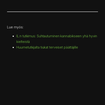
Lue myös:
IL:n tutkimus: Suhtautuminen kannabikseen yhä hyvin
kielteistä
Huumetutkijalta tiukat terveiset päättäjille