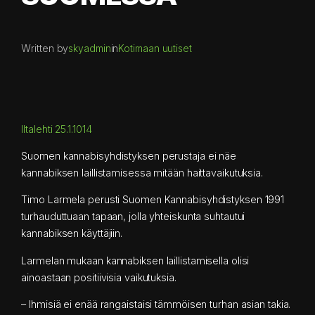
Written by
skyadmin
in
Kotimaan uutiset
Iltalehti 25.1.1014
Suomen kannabisyhdistyksen perustaja ei näe
kannabiksen laillistamisessa mitään haittavaikutuksia.
Timo Larmela perusti Suomen Kannabisyhdistyksen 1991
turhauduttuaan tapaan, jolla yhteiskunta suhtautui
kannabiksen käyttäjiin.
Larmelan mukaan kannabiksen laillistamisella olisi
ainoastaan positiivisia vaikutuksia.
– Ihmisiä ei enää rangaistaisi tämmöisen turhan asian takia.