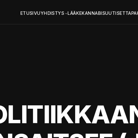
ETUSIVU
YHDISTYS
LÄÄKEKANNABIS
UUTISET
TAPA
LITIIKKAA