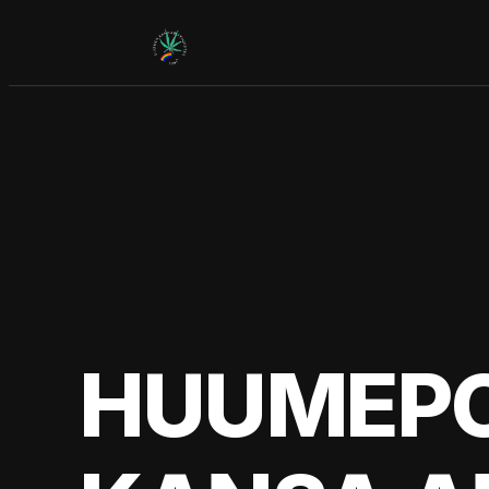
Siirry
sisältöön
HUUMEPO