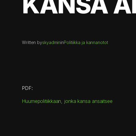
KANSA AN
Written by
skyadmin
in
Politiikka ja kannanotot
PDF:
Huumepolitiikkaan, jonka kansa ansaitsee