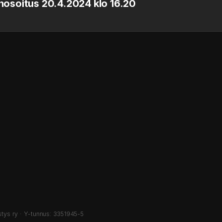
enosoitus 20.4.2024 klo 16.20
ys ry · Y-tunnus: 3351945-5