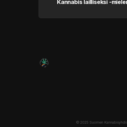
Kannabis lailliseksi -miel
© 2025 Suomen Kannabisyhdist