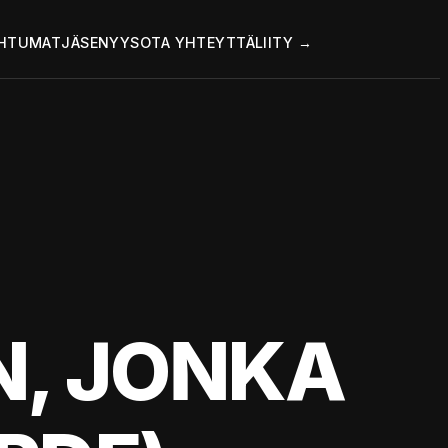
HTUMAT
JÄSENYYS
OTA YHTEYTTÄ
LIITY →
N, JONKA