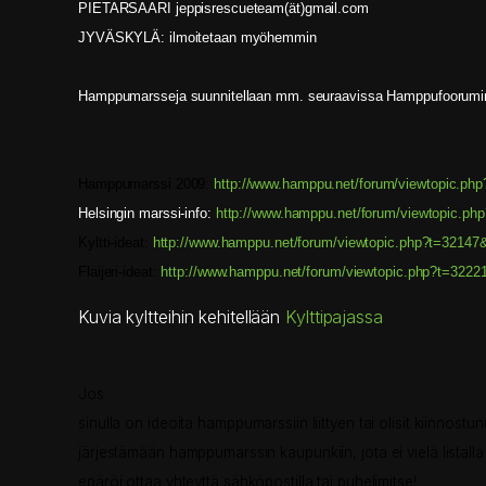
PIETARSAARI jeppisrescueteam(ät)gmail.com
JYVÄSKYLÄ: ilmoitetaan myöhemmin
Hamppumarsseja suunnitellaan mm. seuraavissa Hamppufoorumin 
Hamppumarssi 2009:
http://www.hamppu.net/forum/viewtopic.php
Helsingin marssi-info:
http://www.hamppu.net/forum/viewtopic.ph
Kyltti-ideat:
http://www.hamppu.net/forum/viewtopic.php?t=32147&
Flaijeri-ideat:
http://www.hamppu.net/forum/viewtopic.php?t=3222
Kuvia kyltteihin kehitellään
Kylttipajassa
Jos
sinulla on ideoita hamppumarssiin liittyen tai olisit kiinnostun
järjestämään hamppumarssin kaupunkiin, jota ei vielä listalla 
epäröi ottaa yhteyttä sähköpostilla tai puhelimitse!