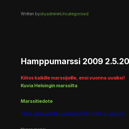
Written by
skyadmin
in
Uncategorised
Hamppumarssi 2009 2.5.2
Kiitos kaikille marssijoille, ensi vuonna uusiksi!
Kuvia Helsingin marssilta
Marssitiedote
Tästä klikkaamalla vuoden 2009 Flyerit ja Julisteet