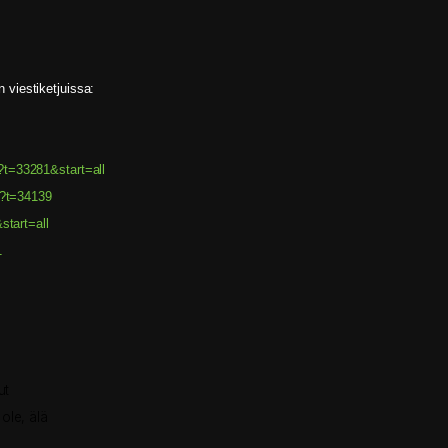
viestiketjuissa:
?t=33281&start=all
p?t=34139
start=all
1
ut
ole, älä