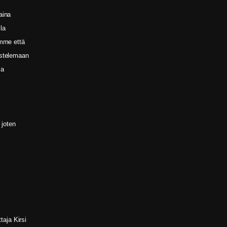
aina
la
omme että
ustelemaan
ja
 joten
aja Kirsi