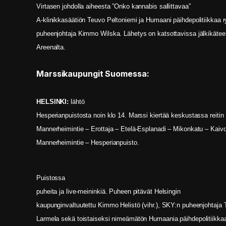
Virtasen johdolla aiheesta ”Onko kannabis sallittavaa”
A-klinikkasäätiön Teuvo Peltoniemi ja Humaani päihdepolitiikkaa r
puheenjohtaja Kimmo Wilska. Lähetys on katsottavissa jälkikätee
Areenalta.
Marssikaupungit Suomessa:
HELSINKI:
lähtö
Hesperianpuistosta noin klo 14. Marssi kiertää keskustassa reitin
Mannerheimintie – Erottaja – Etelä-Esplanadi – Mikonkatu – Kaiv
Mannerheimintie – Hesperianpuisto.
Puistossa
puheita ja live-meininkiä. Puheen pitävät Helsingin
kaupunginvaltuutettu Kimmo Helistö (vihr.), SKY:n puheenjohtaja
Larmela sekä toistaiseksi nimeämätön Humaania päihdepolitiikkaa