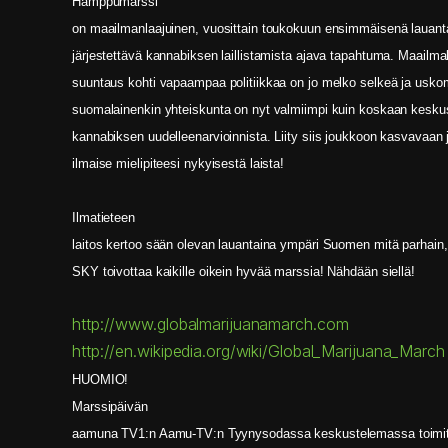
Hamppumarssi
on maailmanlaajuinen, vuosittain toukokuun ensimmäisenä lauant
järjestettävä kannabiksen laillistamista ajava tapahtuma. Maailmal
suuntaus kohti vapaampaa politiikkaa on jo melko selkeä ja usk
suomalainenkin yhteiskunta on nyt valmiimpi kuin koskaan kesk
kannabiksen uudelleenarvioinnista. Liity siis joukkoon kasvavaan 
ilmaise mielipiteesi nykyisestä laista!
Ilmatieteen
laitos kertoo sään olevan lauantaina ympäri Suomen mitä parhain,
SKY toivottaa kaikille oikein hyvää marssia! Nähdään siellä!
http://www.globalmarijuanamarch.com
http://en.wikipedia.org/wiki/Global_Marijuana_March
HUOMIO!
Marssipäivän
aamuna TV1:n Aamu-TV:n Tyynysodassa keskustelemassa toimitt