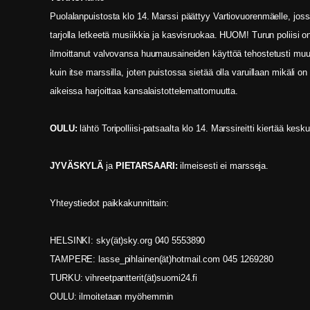
Puolalanpuistosta klo 14. Marssi päättyy Vartiovuorenmäelle, jos
tarjolla letkeetä musiikkia ja kasvisruokaa. HUOM! Turun poliisi o
ilmoittanut valvovansa huumausaineiden käyttöä tehostetusti muu
kuin itse marssilla, joten puistossa sietää olla varuillaan mikäli on
aikeissa harjoittaa kansalaistottelemattomuutta.
OULU:
lähtö Toripolliisi-patsaalta klo 14. Marssireitti kiertää kesk
JYVÄSKYLÄ
ja
PIETARSAARI:
ilmeisesti ei marsseja.
Yhteystiedot paikkakunnittain:
HELSINKI: sky(ät)sky.org 040 5553890
TAMPERE: lasse_pihlainen(ät)hotmail.com 045 1269280
TURKU: vihreetpantterit(ät)suomi24.fi
OULU: ilmoitetaan myöhemmin