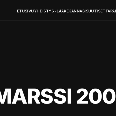
ETUSIVU
YHDISTYS
LÄÄKEKANNABIS
UUTISET
TAPA
ARSSI 200