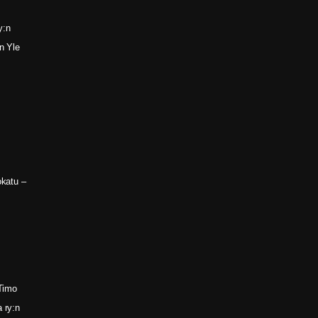
y:n
n Yle
okatu –
 Timo
 ry:n