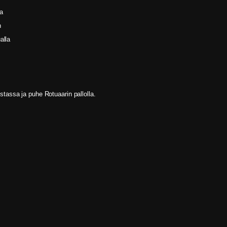
sa
n
alla
ustassa ja puhe Rotuaarin pallolla.