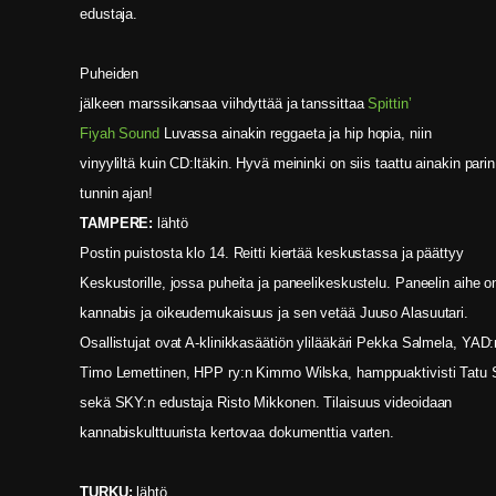
edustaja.
Puheiden
jälkeen marssikansaa viihdyttää ja tanssittaa
Spittin’
Fiyah Sound
Luvassa ainakin reggaeta ja hip hopia, niin
vinyyliltä kuin CD:ltäkin. Hyvä meininki on siis taattu ainakin parin
tunnin ajan!
TAMPERE:
lähtö
Postin puistosta klo 14. Reitti kiertää keskustassa ja päättyy
Keskustorille, jossa puheita ja paneelikeskustelu. Paneelin aihe o
kannabis ja oikeudemukaisuus ja sen vetää Juuso Alasuutari.
Osallistujat ovat A-klinikkasäätiön ylilääkäri Pekka Salmela, YAD:
Timo Lemettinen, HPP ry:n Kimmo Wilska, hamppuaktivisti Tatu 
sekä SKY:n edustaja Risto Mikkonen. Tilaisuus videoidaan
kannabiskulttuurista kertovaa dokumenttia varten.
TURKU:
lähtö