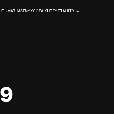
HTUMAT
JÄSENYYS
OTA YHTEYTTÄ
LIITY →
9