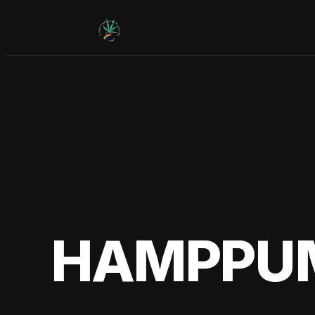
Siirry
sisältöön
HAMPPUM