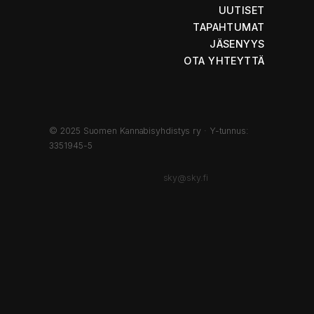
UUTISET
TAPAHTUMAT
JÄSENYYS
OTA YHTEYTTÄ
© 2025 Suomen Kannabisyhdistys ry · Y-tunnus:
3351945-5
sky@sky.fi