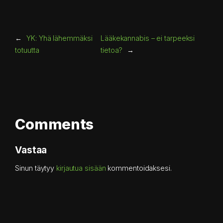
←
YK: Yhä lähemmäksi
Lääkekannabis – ei tarpeeksi
totuutta
tietoa?
→
Comments
Vastaa
Sinun täytyy
kirjautua sisään
kommentoidaksesi.