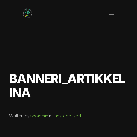
Siirry
sisältöön
BANNERI_ARTIKKEL
INA
Written by
skyadmin
in
Uncategorised