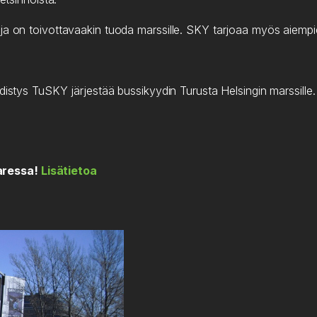
a on toivottavaakin tuoda marssille. SKY tarjoaa myös aiempien
stys TuSKY järjestää bussikyydin Turusta Helsingin marssille
aressa!
Lisätietoa