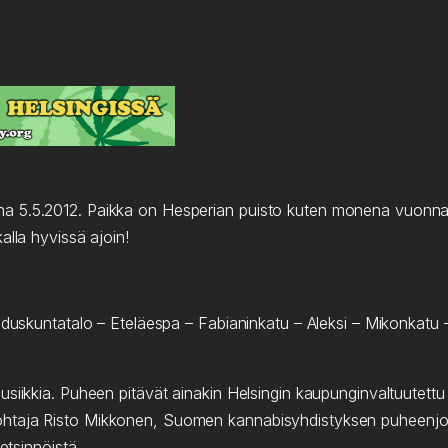
a 5.5.2012. Paikka on Hesperian puisto kuten monena vuonna a
alla hyvissä ajoin!
 Eduskuntatalo – Eteläespa – Fabianinkatu – Aleksi – Mikonkatu
musiikkia. Puheen pitävät ainakin Helsingin kaupunginvaltuute
taja Risto Mikkonen, Suomen kannabisyhdistyksen puheenjohtaj
etsinnöistä.