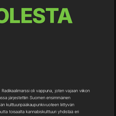
OLESTA
Radikaalimarssi oli vappuna, joten vajaan viikon
Turussa järjestettiin Suomen ensimmäinen
n kulttuuripääkaupunkivuoteen liittyvän
tta toisaalta kannabiskulttuuri yhdistää eri