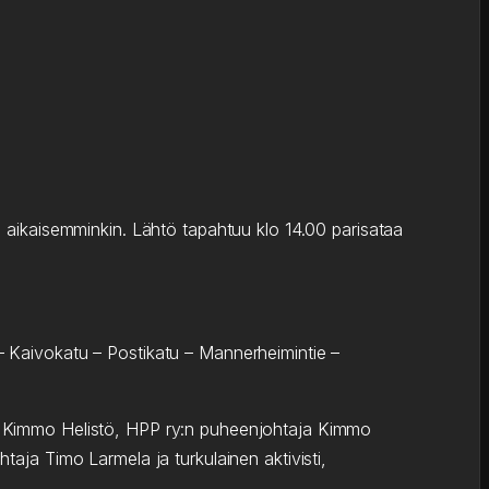
ikaisemminkin. Lähtö tapahtuu klo 14.00 parisataa
 – Kaivokatu – Postikatu – Mannerheimintie –
ttu Kimmo Helistö, HPP ry:n puheenjohtaja Kimmo
a Timo Larmela ja turkulainen aktivisti,