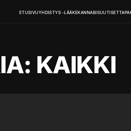
ETUSIVU
YHDISTYS
LÄÄKEKANNABIS
UUTISET
TAPA
IA:
KAIKKI