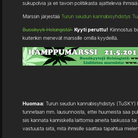
sukupolvia ja eri tavoin politiikasta ajattelevia ihmisiä
Marssin järjestää
Turun seudun kannabisyhdistys T
Bussikyyti Helsingistä!
Kyyti peruttu!
Kiinnostus bu
kuitenkin menevät marssille omilla kyydeillä.
Huomaa:
Turun seudun kannabisyhdistys (TuSKY) hal
tunnetaan mm. lausunnoista, ettei huumeista saa puhu
siis kannata kanniskella laittomia aineita taskussa t
vastuusta siitä, mitä ihmisille saattaa tapahtua miel