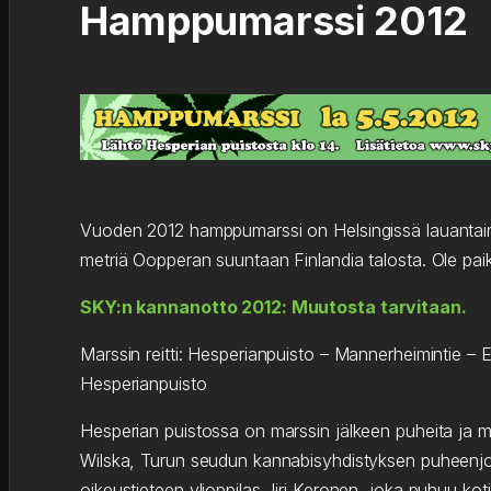
Hamppumarssi 2012
Vuoden 2012 hamppumarssi on Helsingissä lauantain
metriä Oopperan suuntaan Finlandia talosta. Ole paik
SKY:n kannanotto 2012: Muutosta tarvitaan.
Marssin reitti: Hesperianpuisto – Mannerheimintie –
Hesperianpuisto
Hesperian puistossa on marssin jälkeen puheita ja 
Wilska, Turun seudun kannabisyhdistyksen puheenjoh
oikeustieteen ylioppilas Jiri Keronen, joka puhuu koti