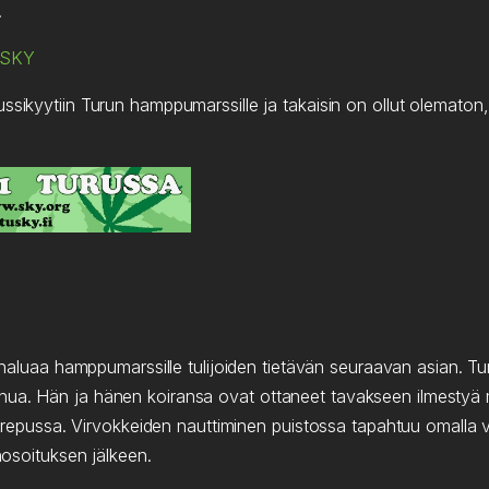
.
uSKY
ssikyytiin Turun hamppumarssille ja takaisin on ollut olematon, 
uaa hamppumarssille tulijoiden tietävän seuraavan asian. Tur
a. Hän ja hänen koiransa ovat ottaneet tavakseen ilmestyä mars
ai repussa. Virvokkeiden nauttiminen puistossa tapahtuu omalla va
enosoituksen jälkeen.