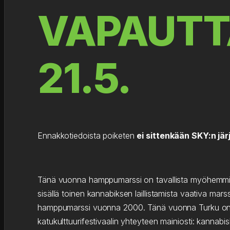
VAPAUTT
21.5.
Ennakkotiedoista poiketen
ei sittenkään SKY:n jä
Tänä vuonna hamppumarssi on tavallista myöhemmin, 
sisällä toinen kannabiksen laillistamista vaativa mars
hamppumarssi vuonna 2000. Tänä vuonna Turku on kul
katukulttuurifestivaalin yhteyteen mainiosti: kannabi