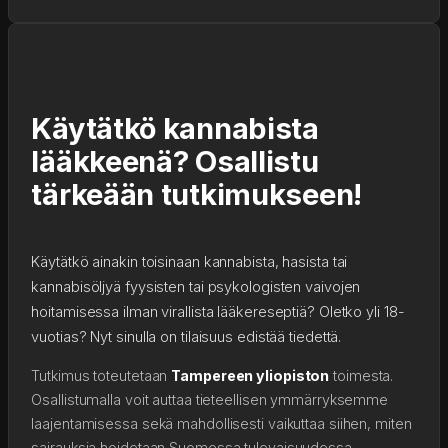
Käytätkö kannabista
lääkkeenä? Osallistu
tärkeään tutkimukseen!
Käytätkö ainakin toisinaan kannabista, hasista tai
kannabisöljyä fyysisten tai psykologisten vaivojen
hoitamisessa ilman virallista lääkereseptiä? Oletko yli 18-
vuotias? Nyt sinulla on tilaisuus edistää tiedettä.
Tutkimus toteutetaan
Tampereen yliopiston
toimesta.
Osallistumalla voit auttaa tieteellisen ymmärryksemme
laajentamisessa sekä mahdollisesti vaikuttaa siihen, miten
sairauksia hoidetaan Suomessa tulevaisuudessa.