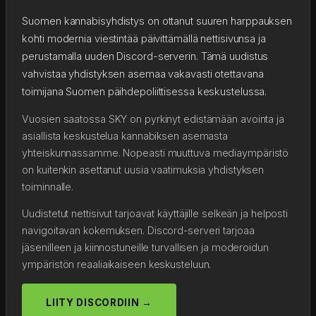
Suomen kannabisyhdistys on ottanut suuren harppauksen
kohti modernia viestintää päivittämällä nettisivunsa ja
perustamalla uuden Discord-serverin. Tämä uudistus
vahvistaa yhdistyksen asemaa vakavasti otettavana
toimijana Suomen päihdepoliittisessa keskustelussa.
Vuosien saatossa SKY on pyrkinyt edistämään avointa ja
asiallista keskustelua kannabiksen asemasta
yhteiskunnassamme. Nopeasti muuttuva mediaympäristö
on kuitenkin asettanut uusia vaatimuksia yhdistyksen
toiminnalle.
Uudistetut nettisivut tarjoavat käyttäjille selkeän ja helposti
navigoitavan kokemuksen. Discord-serveri tarjoaa
jäsenilleen ja kiinnostuneille turvallisen ja moderoidun
ympäristön reaaliaikaiseen keskusteluun.
LIITY DISCORDIIN →