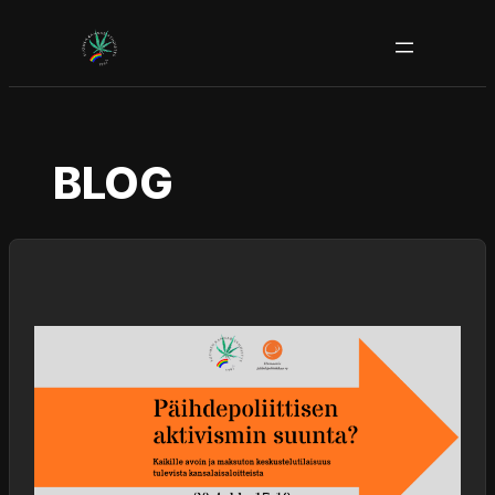
Siirry
sisältöön
BLOG