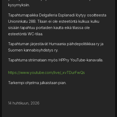
kysymyksiin.
Tapahtumapaikka Delgalleria Esplanadi löytyy osoitteesta
Unioninkatu 28B. Tilaan ei ole esteetöntä kulkua: kulku
sisään tapahtuu portaiden kautta eikä tilassa ole
esteetöntä WC-tilaa.
Tapahtuman järjestävät Humaania päihdepolitiikkaa ry ja
Suomen kannabisyhdistys ry.
Tapahtuma striimataan myös HPPry YouTube-kanavalla.
https://www.youtube.com/live/_xvTDurFwQs
Tarkempi ohjelma julkaistaan pian.
14 huhtikuun, 2026