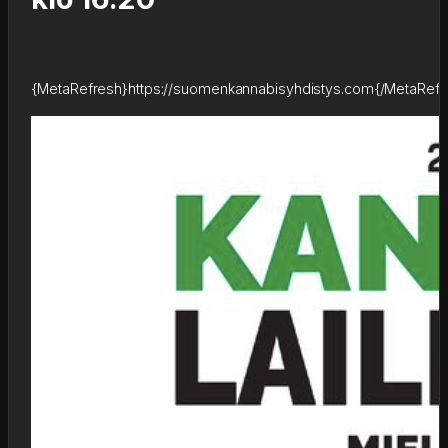
{MetaRefresh}https://suomenkannabisyhdistys.com{/MetaRefr