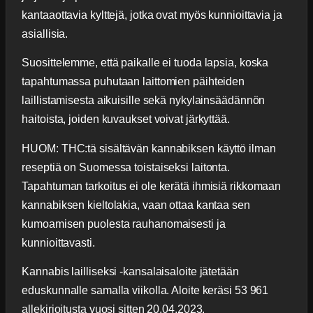
kantaaottavia kylttejä, jotka ovat myös kunnioittavia ja
asiallisia.
Suosittelemme, että paikalle ei tuoda lapsia, koska
tapahtumassa puhutaan laittomien päihteiden
laillistamisesta aikuisille sekä nykylainsäädännön
haitoista, joiden kuvaukset voivat järkyttää.
HUOM: THC:tä sisältävän kannabiksen käyttö ilman
reseptiä on Suomessa toistaiseksi laitonta.
Tapahtuman tarkoitus ei ole kerätä ihmisiä rikkomaan
kannabiksen kieltolakia, vaan ottaa kantaa sen
kumoamisen puolesta rauhanomaisesti ja
kunnioittavasti.
Kannabis lailliseksi -kansalaisaloite jätetään
eduskunnalle samalla viikolla. Aloite keräsi 53 961
allekirjoitusta vuosi sitten 20.04.2023.