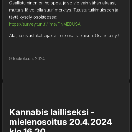
Osallistuminen on helppoa, ja se vie vain vähän aikaasi, 
mutta sillä voi olla suuri merkitys. Tutustu tutkimukseen ja 
täytä kysely osoitteessa: 
https://survey.tuni.fi/lime/FINMEDUSA
.
Älä jää sivustakatsojaksi – ole osa ratkaisua. Osallistu nyt!
9 toukokuun, 2024
Kannabis lailliseksi -
mielenosoitus 20.4.2024
klo 16.20