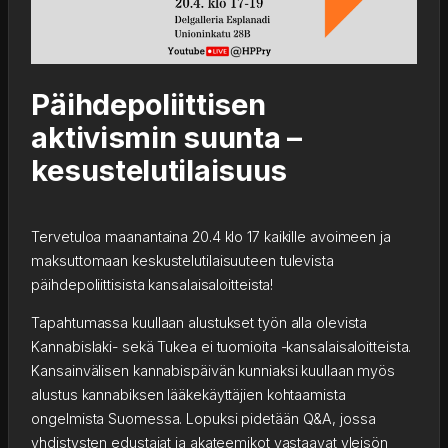
Päihdepoliittisen
aktivismin suunta –
kesustelutilaisuus
Tervetuloa maanantaina 20.4 klo 17 kaikille avoimeen ja
maksuttomaan keskustelutilaisuuteen tulevista
päihdepoliittisista kansalaisaloitteista!
Tapahtumassa kuullaan alustukset työn alla olevista
Kannabislaki- sekä Tukea ei tuomioita -kansalaisaloitteista.
Kansainvälisen kannabispäivän kunniaksi kuullaan myös
alustus kannabiksen lääkekäyttäjien kohtaamista
ongelmista Suomessa. Lopuksi pidetään Q&A, jossa
yhdistysten edustajat ja akateemikot vastaavat yleisön