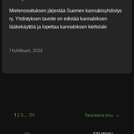
Mielenosoituksen järjestää Suomen kannabisyhdistys
ry. Yhdistyksen tavoite on edistää kannabiksen
lääkekäyttöä ja lopettaa kannabiksen kieltolaki
1 huhtikuun, 2024
1
2
3
…
131
Seuraava sivu
→