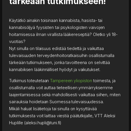
tärkeään tutkimukseen!
Käytätkö ainakin toisinaan kannabista, hasista- tai 
kannabisöljyä fyysisten tai psykologisten vaivojen 
hoitamisessa ilman virallista lääkereseptiä? Oletko yli 18-
vuotias?
Nyt sinulla on tilaisuus edistää tiedettä ja vaikuttaa 
tulevaisuuden terveydenhoitoratkaisuihin osallistumalla 
tärkeään tutkimukseen, jonka tavoitteena on selvittää 
kannabiksen lääkinnälliset hyödyt ja vaikutukset.
Tutkimus toteutetaan 
Tampereen yliopiston
 toimesta, ja 
osallistumalla voit auttaa tieteellisen ymmärryksemme 
laajentamisessa sekä mahdollisesti vaikuttaa siihen, miten 
sairauksia hoidetaan Suomessa tulevaisuudessa.
Mikäli haluat lisätietoja tai sinulla on kysyttävää 
tutkimuksesta voit laittaa viestiä päätutkijalle, VTT Aleksi 
Huplille (aleksi.hupli@tuni.fi)