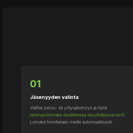
01
Jäsenyyden valinta
Valitse perus- tai yritysjäsenyys ja täytä
jäsenyyslomake osoitteessa sky.yhdistysavain.fi
.
Lomake toimitetaan meille automaattisesti.