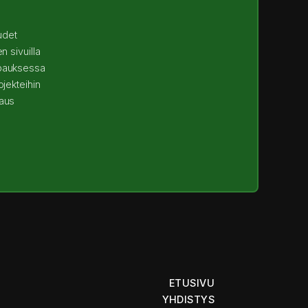
uudet
n sivuilla
bbauksessa
ojekteihin
saus
ETUSIVU
YHDISTYS