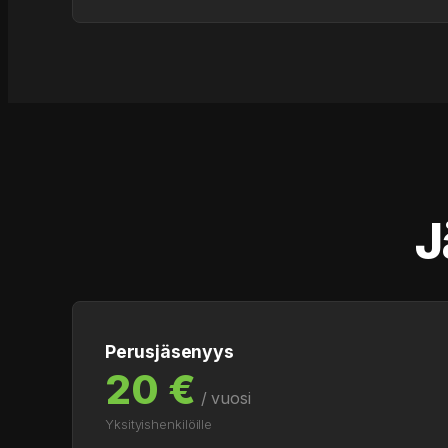
J
Perusjäsenyys
20 €
/ vuosi
Yksityishenkilöille