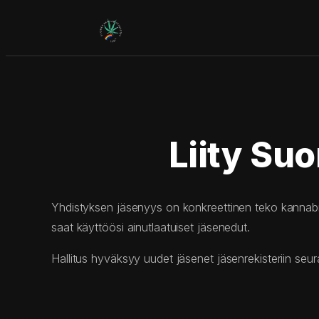
Siirry
sisältöön
Liity Su
Yhdistyksen jäsenyys on konkreettinen teko kannabi
saat käyttöösi ainutlaatuiset jäsenedut.
Hallitus hyväksyy uudet jäsenet jäsenrekisteriin se