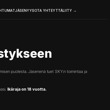
HTUMAT
JÄSENYYS
OTA YHTEYTTÄ
LIITY →
istykseen
misen puolesta. Jäsenenä tuet SKY:n toimintaa ja
uasi.
Ikäraja on 18 vuotta.