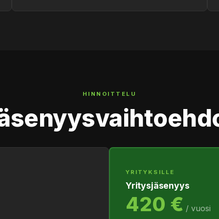
HINNOITTELU
äsenyysvaihtoehd
YRITYKSILLE
Yritysjäsenyys
420 €
/ vuosi