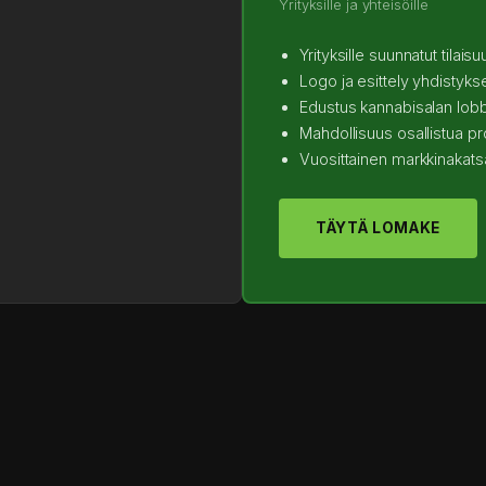
Yrityksille ja yhteisöille
Yrityksille suunnatut tilais
Logo ja esittely yhdistykse
Edustus kannabisalan lo
Mahdollisuus osallistua pr
Vuosittainen markkinakat
TÄYTÄ LOMAKE