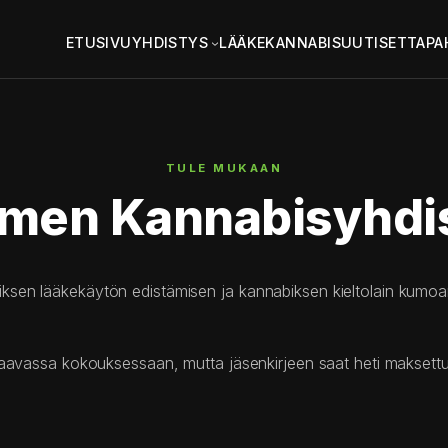
ETUSIVU
YHDISTYS
LÄÄKEKANNABIS
UUTISET
TAPA
TULE MUKAAN
omen Kannabisyhd
ksen lääkekäytön edistämisen ja kannabiksen kieltolain kumoa
uraavassa kokouksessaan, mutta jäsenkirjeen saat heti maksett