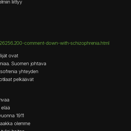
miin liittyy
626256.200-comment-down-with-schizophrenia.html
ijät ovat
eniaa. Suomen johtava
tsofrenia yhteyden
otilaat pelkäävät
ahvaa
a elää
 vuonna 1911
ä saakka olemme