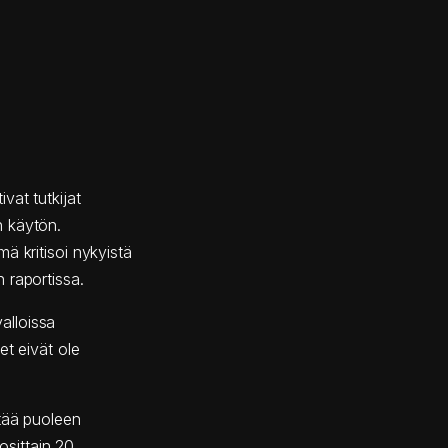
vat tutkijat
n käytön.
ä kritisoi nykyistä
 raportissa.
alloissa
et eivät ole
ntää puoleen
uosittain 20