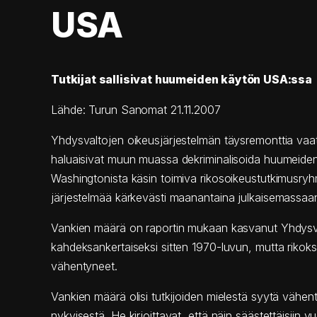
USA
Tutkijat sallisivat huumeiden käytön USA:ssa
Lähde: Turun Sanomat 21.11.2007
Yhdysvaltojen oikeusjärjestelmän täysremonttia vaati
haluaisivat muun muassa dekriminalisoida huumeide
Washingtonista käsin toimiva rikosoikeustutkimusryhm
järjestelmää kärkevästi maanantaina julkaisemassaan
Vankien määrä on raportin mukaan kasvanut Yhdysv
kahdeksankertaiseksi sitten 1970-luvun, mutta rikoks
vähentyneet.
Vankien määrä olisi tutkijoiden mielestä syytä vähe
nykyisestä. He kirjoittavat, että näin säästettäisiin v