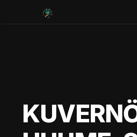
Siirry
sisältöön
KUVERNÖÖ