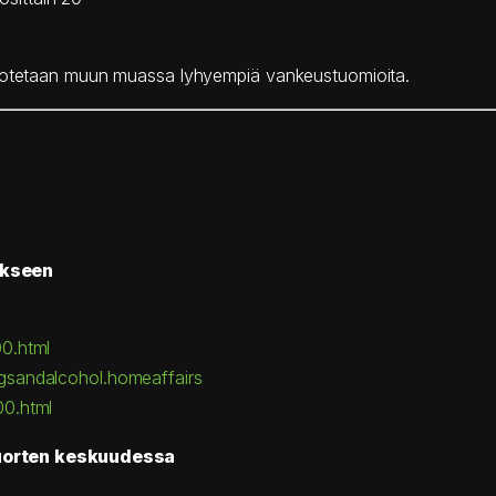
ehdotetaan muun muassa lyhyempiä vankeustuomioita.
akseen
00.html
gsandalcohol.homeaffairs
00.html
nuorten keskuudessa