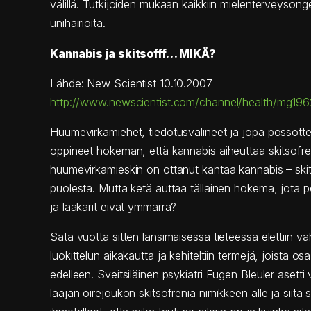
välillä. Tutkijoiden mukaan kaikkiin mielenterveysongel
unihäiriöitä.
Kannabis ja skitsofff… MIKÄ?
Lähde: New Scientist 10.10.2007
http://www.newscientist.com/channel/health/mg19
Huumevirkamiehet, tiedotusvälineet ja jopa pössöttel
oppineet hokeman, että kannabis aiheuttaa skitsofr
huumevirkamieskin on ottanut kantaa kannabis – ski
puolesta. Mutta ketä auttaa tällainen hokema, jota p
ja lääkärit eivät ymmärrä?
Sata vuotta sitten länsimaisessa tieteessä elettiin v
luokittelun aikakautta ja kehiteltiin termejä, joista os
edelleen. Sveitsiläinen psykiatri Eugen Bleuler asetti
laajan oirejoukon skitsofrenia nimikkeen alle ja siit