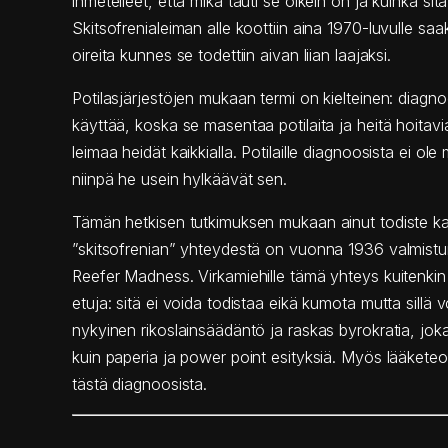
ihmetelleet, että mikä tauti se oikein on ja kuinka sitä 
Skitsofrenialeiman alle koottiin aina 1970-luvulle saak
oireita kunnes se todettiin aivan liian laajaksi.
Potilasjärjestöjen mukaan termi on kielteinen: diagn
käyttää, koska se masentaa potilaita ja heitä hoitavi
leimaa heidät kaikkialla. Potilaille diagnoosista ei ole
niinpä he usein hylkäävät sen.
Tämän hetkisen tutkimuksen mukaan ainut todiste k
”skitsofrenian” yhteydestä on vuonna 1936 valmistu
Reefer Madness. Virkamiehille tämä yhteys kuitenkin
etuja: sitä ei voida todistaa eikä kumota mutta sillä 
nykyinen rikoslainsäädäntö ja raskas byrokratia, jok
kuin paperia ja power point esityksiä. Myös lääketeo
tästä diagnoosista.