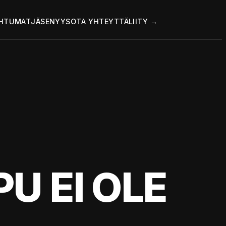
HTUMAT
JÄSENYYS
OTA YHTEYTTÄ
LIITY →
U EI OLE