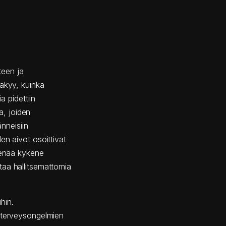
teen ja
näkyy, kuinka
a pidettiin
ia, joiden
änneisiin
en aivot osoittivat
 enää kykene
taa hallitsemattomia
ihin.
enterveysongelmien