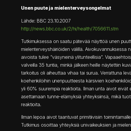
Unen puute ja mielenterveysongelmat
Lähde: BBC 23.10.2007
http://news.bbc.co.uk/2/hi/health/7056611.stm
Tutkimuksessa on saatu pätevää näyttöä unen puut
mielenterveyshäiriöiden välillä. Aivokuvannuksessa 
aivoista tulee ”väsyneinä ylitunteellisia”. Vapaaehtoisi
valveilla 35 tuntia, minkä jälkeen heille näytettiin kuv
tarkoitus oli aiheuttaa vihaa tai surua. Verrattuna lev
koehenkilöihin unenpuutteesta kärsivien koehenkilöid
yli 60% suurempia reaktioita. Ilman unta aivot eivät
asettamaan tunne-elämyksiä yhteyksiinsä, mikä tuot
reaktioita.
Ilman lepoa aivot taantuvat primitiivisiin toimintamalle
Tutkimus osoittaa yhteyksiä univaikeuksien ja miel