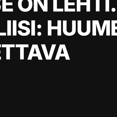
E ON LEHTI.
LIISI: HUUM
ETTAVA