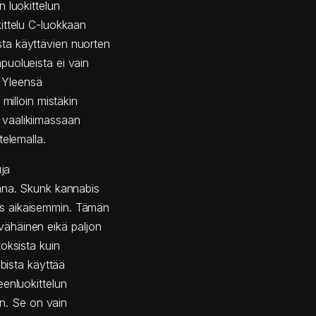
 luokittelun
ittelu C-luokkaan
ta käyttävien nuorten
puolueista ei vain
. Yleensä
milloin mistäkin
vaalikiimassaan
telemalla.
uja
iana. Skunk kannabis
s aikaisemmin. Tämän
ähäinen eikä paljon
oksista kuin
abista käyttää
eenluokittelun
in. Se on vain