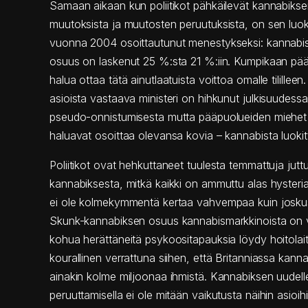
Samaan aikaan kun poliitikot pähkäilevät kannabiksen
muutoksista ja muutosten peruutuksista, on sen luok
vuonna 2004 osoittautunut menestykseksi: kannabis
osuus on laskenut 25 %:sta 21 %:iin. Kumpikaan pää
halua ottaa tätä ainutlaatuista voittoa omalle tililleen
asioista vastaava ministeri on hihkunut julkisuudessa 
pseudo-onnistumisesta mutta pääpuolueiden miehet 
haluavat osoittaa olevansa kovia – kannabista luokit
Poliitikot ovat hehkuttaneet tuulesta temmattuja jutt
kannabiksesta, mitkä kaikki on ammuttu alas hyster
ei ole kolmekymmentä kertaa vahvempaa kuin josku
Skunk-kannabiksen osuus kannabismarkkinoista on v
kohua herättäneitä psykoositapauksia löydy hoitolait
kourallinen verrattuna siihen, että Britanniassa kann
ainakin kolme miljoonaa ihmistä. Kannabiksen uudell
peruuttamisella ei ole mitään vaikutusta näihin asioih