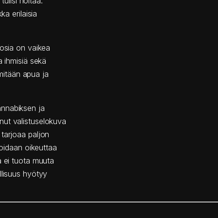
tulisi hoitaa.
ka erilaisia
oosia on vaikea
a ihmisiä sekä
 mitään apua ja
annabiksen ja
nut valistuselokuva
 tarjoaa paljon
voidaan oikeuttaa
a ei tuota muuta
llisuus hyötyy