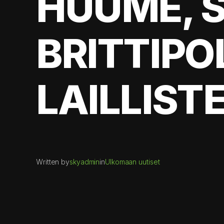
HUUME, S
BRITTIPO
LAILLIST
Written by
skyadmin
in
Ulkomaan uutiset