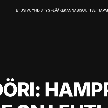
ETUSIVU
YHDISTYS
LÄÄKEKANNABIS
UUTISET
TAPA
RI: HAMPP