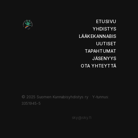
ETUSIVU
YHDISTYS
LÄÄKEKANNABIS
UUTISET
TAPAHTUMAT
JÄSENYYS
OTA YHTEYTTÄ
© 2025 Suomen Kannabisyhdistys ry · Y-tunnus:
3351945-5
sky@sky.fi